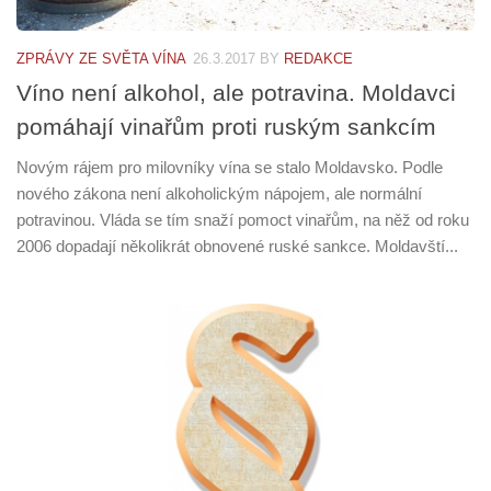
ZPRÁVY ZE SVĚTA VÍNA
26.3.2017
BY
REDAKCE
Víno není alkohol, ale potravina. Moldavci
pomáhají vinařům proti ruským sankcím
Novým rájem pro milovníky vína se stalo Moldavsko. Podle
nového zákona není alkoholickým nápojem, ale normální
potravinou. Vláda se tím snaží pomoct vinařům, na něž od roku
2006 dopadají několikrát obnovené ruské sankce. Moldavští...