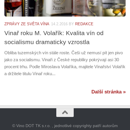
ZPRÁVY ZE SVĚTA VÍNA
14.2.2016
BY
REDAKCE
Vinař roku M. Volařík: Kvalita vín od
socialismu dramaticky vzrostla
Obliba tuzemských vín stále roste. Češi už nemusí pít jen pivo
jako za socialismu. Vinaři z České republiky pokrývají asi 30
procent trhu. Podle Miroslava Volaříka, majitele Vinařství Volařík
a držitele titulu Vinař roku...
Další stránka »
© Vino DOT TK s.r.o. , jednotlivé copyrighty patří autorům