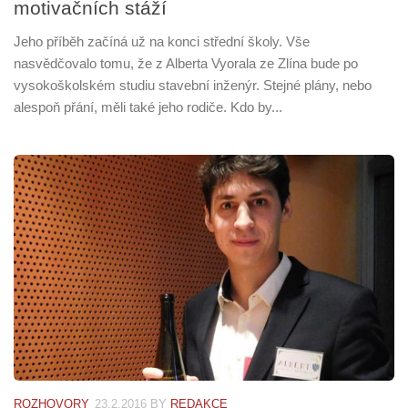
motivačních stáží
Jeho příběh začíná už na konci střední školy. Vše
nasvědčovalo tomu, že z Alberta Vyorala ze Zlína bude po
vysokoškolském studiu stavební inženýr. Stejné plány, nebo
alespoň přání, měli také jeho rodiče. Kdo by...
ROZHOVORY
23.2.2016
BY
REDAKCE