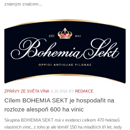
známým znalcem...
ZPRÁVY ZE SVĚTA VÍNA
6.10.2016
BY
REDAKCE
Cílem BOHEMIA SEKT je hospodařit na
rozloze alespoň 600 ha vinic
Skupina BOHEMIA SEKT má v evidenci celkem 470 hektarů
vlastních vinic, z toho je ale téměř 150 ha mladších tří let, tedy