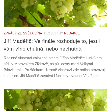
ZPRÁVY ZE SVĚTA VÍNA
15.2.2017
BY
REDAKCE
Jiří Maděřič: Ve finále rozhoduje to, jestli
vám víno chutná, nebo nechutná
Rodinné vinařství založené otcem Jiřího Maděřiče Ludvíkem
sídlí v Moravském Žižkově, na půli cesty mezi Velkými
Bílovicemi a Prušánkami. Kromě vinařství zde rodina provozuje
i penzion. Jiří Maděřič zastává i funkci ve vedení Vinařské...