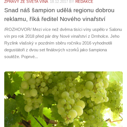
ZPRÁVY ZE SVĚTA VÍNA
18.12.2017
BY
REDAKCE
Snad náš šampion udělá regionu dobrou
reklamu, říká ředitel Nového vinařství
/ROZHOVOR/ Mezi více než dvěma tisíci víny uspělo v Salonu
vín pro rok 2018 před pár dny Nové vinařství z Drnholce. Jeho
Ryzlink vlašský v pozdním sběru ročníku 2016 vyhodnotili
degustátoři z dvou set finálových vzorků jako šampiona
soutěže. Poprvé...