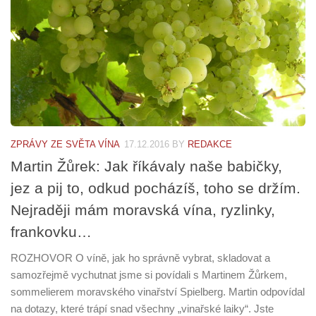
ZPRÁVY ZE SVĚTA VÍNA
17.12.2016
BY
REDAKCE
Martin Žůrek: Jak říkávaly naše babičky,
jez a pij to, odkud pocházíš, toho se držím.
Nejraději mám moravská vína, ryzlinky,
frankovku…
ROZHOVOR O víně, jak ho správně vybrat, skladovat a
samozřejmě vychutnat jsme si povídali s Martinem Žůrkem,
sommelierem moravského vinařství Spielberg. Martin odpovídal
na dotazy, které trápí snad všechny „vinařské laiky“. Jste