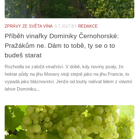
ZPRÁVY ZE SVĚTA VÍNA
9.7.2017
BY
REDAKCE
Příběh vinařky Dominiky Černohorské:
Pražákům ne. Dám to tobě, ty se o to
budeš starat
Rozhodla se založit vinařství. V době, kdy noviny psaly, že
hektar půdy na jihu Moravy stojí stejně jako na jihu Francie, to
vypadá jako bláznovství. Jenže od touhy nalívat lidem z vlastní
lahve Dominiku...