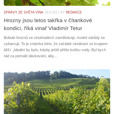
ZPRÁVY ZE SVĚTA VÍNA
28.8.2017
BY
REDAKCE
Hrozny jsou letos takřka v čítankové
kondici, říká vinař Vladimír Tetur
Bobule hroznů ve vinohradech zaměkávají, modré odrůdy se
vybarvují. To je známka toho, že začátek vinobraní se kvapem
blíží. „Ideální by bylo, kdyby ještě přišlo trošku vody. Byl bych
rád za pomalé dávkování, aby...