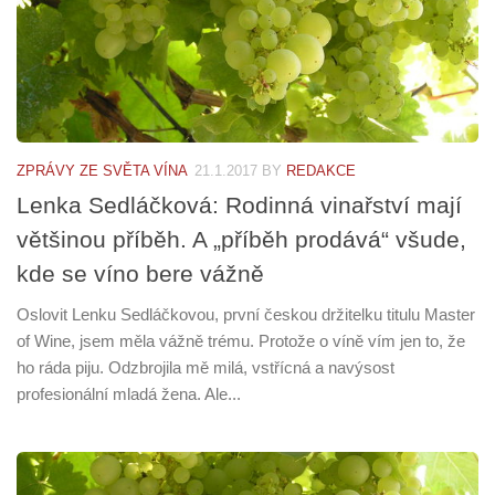
ZPRÁVY ZE SVĚTA VÍNA
21.1.2017
BY
REDAKCE
Lenka Sedláčková: Rodinná vinařství mají
většinou příběh. A „příběh prodává“ všude,
kde se víno bere vážně
Oslovit Lenku Sedláčkovou, první českou držitelku titulu Master
of Wine, jsem měla vážně trému. Protože o víně vím jen to, že
ho ráda piju. Odzbrojila mě milá, vstřícná a navýsost
profesionální mladá žena. Ale...