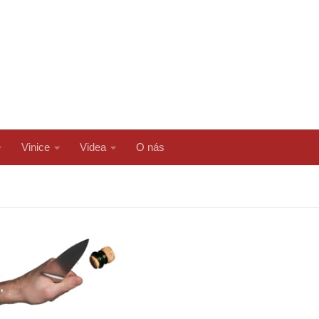
Vinice
Videa
O nás