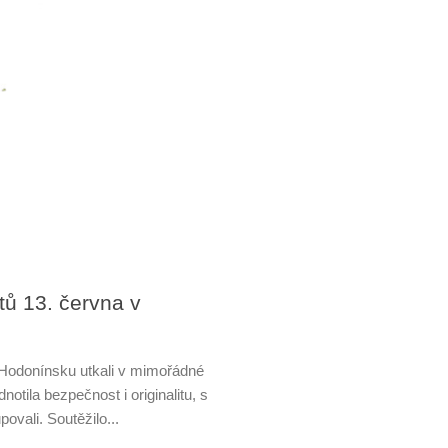
tů 13. června v
 Hodonínsku utkali v mimořádné
notila bezpečnost i originalitu, s
povali. Soutěžilo...