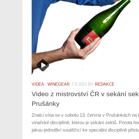
VIDEA
/
WINEGEAR
7.8.2015
BY
REDAKCE
Video z mistrovství ČR v sekání sek
Prušánky
Znalci vína se v sobotu 13. června v Prušánkách na
vinařské disciplíně, kterou je sekání sektů. Porota hod
jakou jednotliví soutěžící ke speciální disciplíně přistu