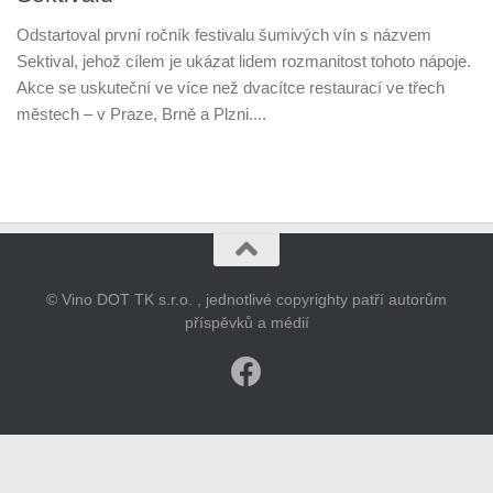
Odstartoval první ročník festivalu šumivých vín s názvem
Sektival, jehož cílem je ukázat lidem rozmanitost tohoto nápoje.
Akce se uskuteční ve více než dvacítce restaurací ve třech
městech – v Praze, Brně a Plzni....
© Vino DOT TK s.r.o. , jednotlivé copyrighty patří autorům
příspěvků a médií