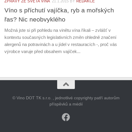
ZPRÁVY ZE SVĚTA VÍNA
21.1.2015
BY
REDAKCE
Víno s příchutí vajíčka, ryb a mořských
řas? Nic neobvyklého
Možná jste si při pohledu na vinětu vína říkali – zvlášť v
kontextu současných legislativních změn ohledně značení
alergenů na potravinách a u jídel v restauracích -, proč vás
výrobce varuje před obsahem vajíček...
© Vino DOT TK s.r.o. , jednotlivé copyrighty patří autorům
příspěvků a médií