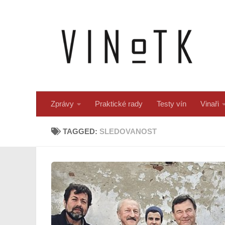
Skip to content
Zprávy
Praktické rady
Testy vín
Vinaři
TAGGED:
SLEDOVANOST