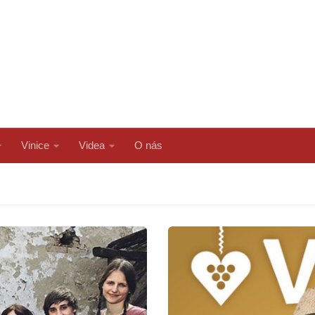
Vinice
Videa
O nás