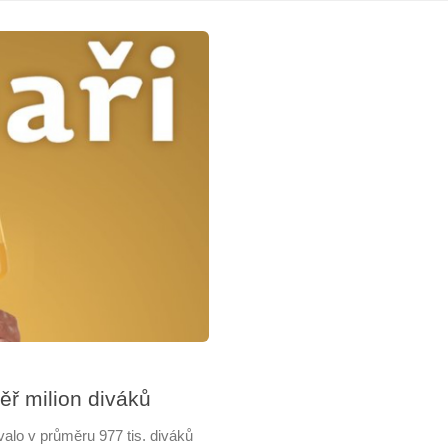
měř milion diváků
valo v průměru 977 tis. diváků