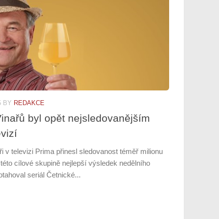
5
BY
REDAKCE
Vinařů byl opět nejsledovanějším
vizí
ři v televizi Prima přinesl sledovanost téměř milionu
v této cílové skupině nejlepší výsledek nedělního
tahoval seriál Četnické...