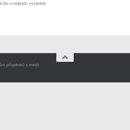
ii šlo o nejlepší výsledek
orům příspěvků a médií