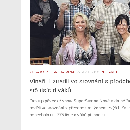
ZPRÁVY ZE SVĚTA VÍNA
29.9.2015
BY
REDAKCE
Vinaři II ztratili ve srovnání s před
stě tisíc diváků
Odstup pěvecké show SuperStar na Nově a druhé řady
neděli ve srovnání s předchozím týdnem zvýšil. Zat
nenechalo ujít 775 tisíc diváků při podílu...