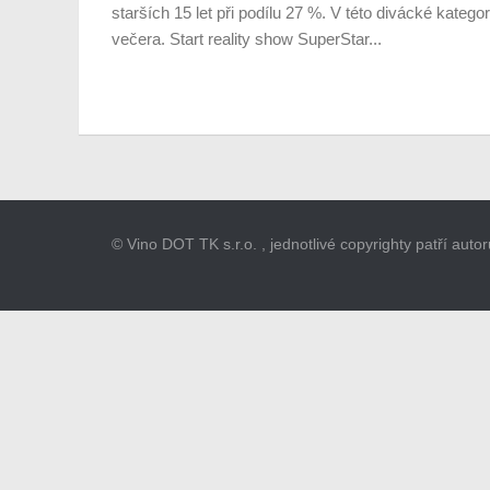
starších 15 let při podílu 27 %. V této divácké kategor
večera. Start reality show SuperStar...
© Vino DOT TK s.r.o. , jednotlivé copyrighty patří aut