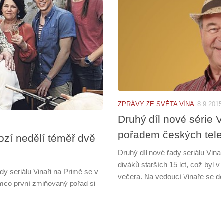
ZPRÁVY ZE SVĚTA VÍNA
8.9.201
Druhý díl nové série 
pořadem českých tele
chozí nedělí téměř dvě
Druhý díl nové řady seriálu Vina
diváků starších 15 let, což byl 
 seriálu Vinaři na Primě se v
večera. Na vedoucí Vinaře se do
ímco první zmiňovaný pořad si