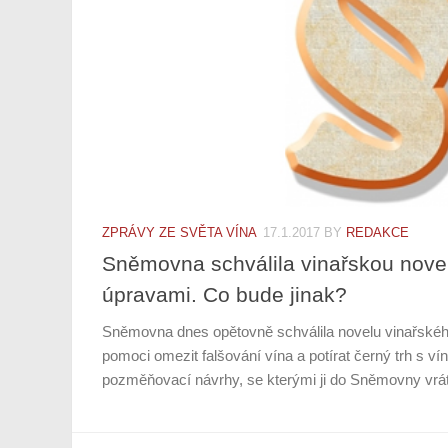
ZPRÁVY ZE SVĚTA VÍNA
17.1.2017
BY
REDAKCE
Sněmovna schválila vinařskou novel
úpravami. Co bude jinak?
Sněmovna dnes opětovně schválila novelu vinařské
pomoci omezit falšování vína a potírat černý trh s víne
pozměňovací návrhy, se kterými ji do Sněmovny vrátil