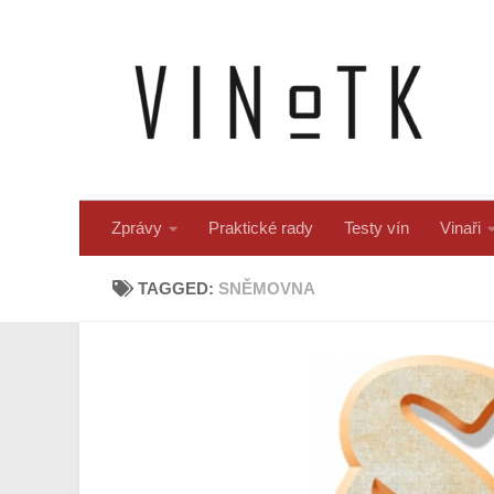
Skip to content
Zprávy
Praktické rady
Testy vín
Vinaři
TAGGED:
SNĚMOVNA