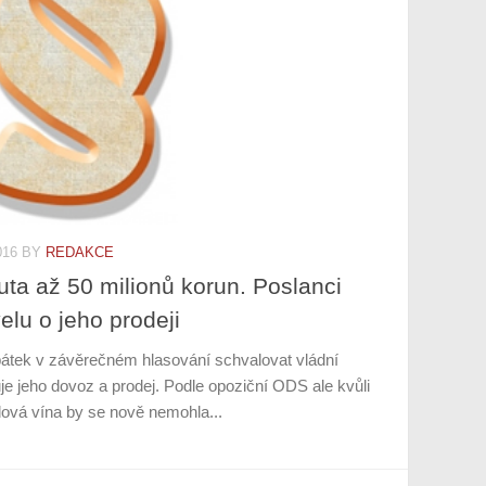
016
BY
REDAKCE
uta až 50 milionů korun. Poslanci
lu o jeho prodeji
tek v závěrečném hlasování schvalovat vládní
uje jeho dovoz a prodej. Podle opoziční ODS ale kvůli
udová vína by se nově nemohla...