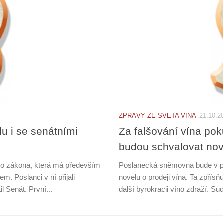
ZPRÁVY ZE SVĚTA VÍNA
21.10.2
u i se senátními
Za falšování vína pok
budou schvalovat nove
ho zákona, která má především
Poslanecká sněmovna bude v pá
m. Poslanci v ní přijali
novelu o prodeji vína. Ta zpřísň
 Senát. První...
další byrokracii víno zdraží. S