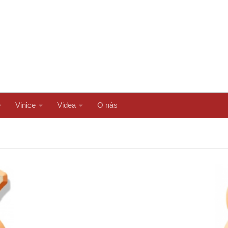
Vinice
Videa
O nás