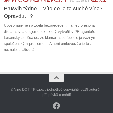
ŠPATNÝ KOREK ANEB VINNÉ PRŮŠVIHY
15.7.2015
BY
REDAKCE
Průšvih týdne – Víte co je to suché víno?
Opravdu…?
Upozorňujeme na zcela bezprecedentní a neprofesionální
diletantství a citujeme text, který vytvořili v PR agentuře
Lesensky.cz. Zdá se, že klamání spotřebitele je vážným
společenským problémem. A není omluvou, že je to z
neznalosti. „Suchá...
© Vino DOT TK s.r.o. , jednotlivé copyrighty patří autorům
příspěvků a médií