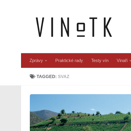
Skip to content
Zprávy
Praktické rady
Testy vín
Vinaři
TAGGED:
SVAZ