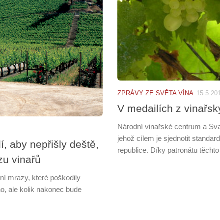
ZPRÁVY ZE SVĚTA VÍNA
15.5.20
V medailích z vinařsk
Národní vinařské centrum a Svaz
jehož cílem je sjednotit standa
, aby nepřišly deště,
republice. Díky patronátu těchto
zu vinařů
rní mrazy, které poškodily
no, ale kolik nakonec bude