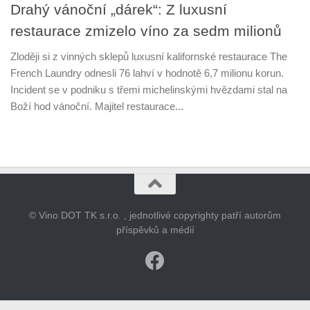
Drahý vánoční „dárek“: Z luxusní
restaurace zmizelo víno za sedm milionů
Zloději si z vinných sklepů luxusní kalifornské restaurace The
French Laundry odnesli 76 lahví v hodnotě 6,7 milionu korun.
Incident se v podniku s třemi michelinskými hvězdami stal na
Boží hod vánoční. Majitel restaurace...
© Vino DOT TK s.r.o. , jednotlivé copyrighty patří autorům
příspěvků a médií