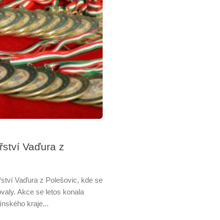
řství Vaďura z
ství Vaďura z Polešovic, kde se
valy. Akce se letos konala
nského kraje...