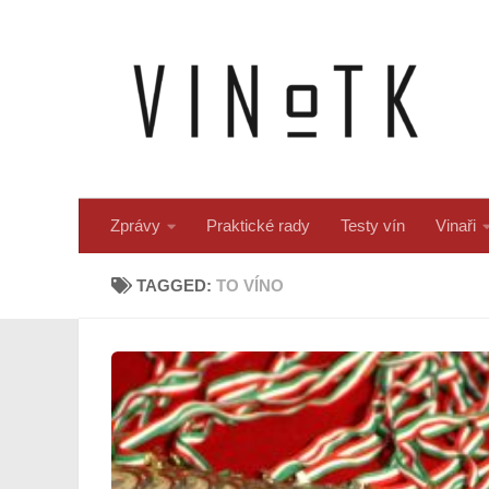
Skip to content
Zprávy
Praktické rady
Testy vín
Vinaři
TAGGED:
TO VÍNO