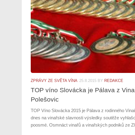
ZPRÁVY ZE SVĚTA VÍNA
25.8.2015
BY
REDAKCE
TOP víno Slovácka je Pálava z Vina
Polešovic
TOP Víno Slovácka 2015 je Pálava z rodinného Vinař
dnes na vinařské slavnosti výsledky soutěže vyhlašo
poosmé. Osmnáct vinařů a vinařských podniků ze Zlí