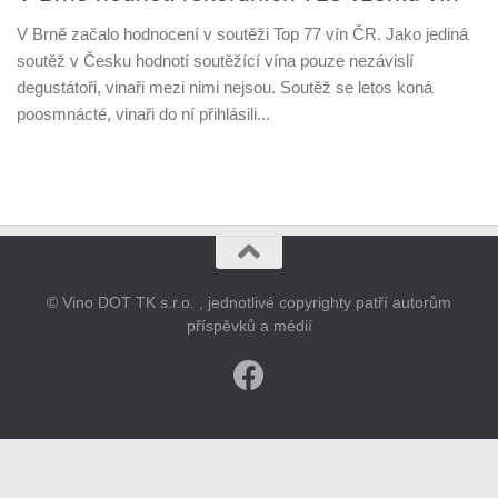
V Brně začalo hodnocení v soutěži Top 77 vín ČR. Jako jediná
soutěž v Česku hodnotí soutěžící vína pouze nezávislí
degustátoři, vinaři mezi nimi nejsou. Soutěž se letos koná
poosmnácté, vinaři do ní přihlásili...
© Vino DOT TK s.r.o. , jednotlivé copyrighty patří autorům
příspěvků a médií