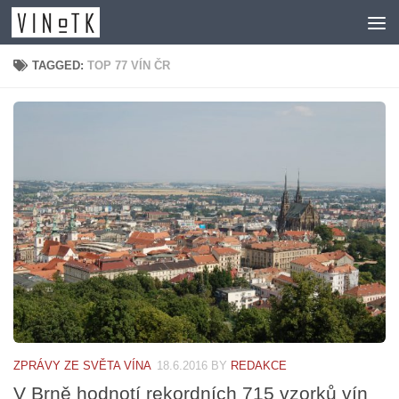
Skip to content
TAGGED:
TOP 77 VÍN ČR
ZPRÁVY ZE SVĚTA VÍNA
18.6.2016
BY
REDAKCE
V Brně hodnotí rekordních 715 vzorků vín