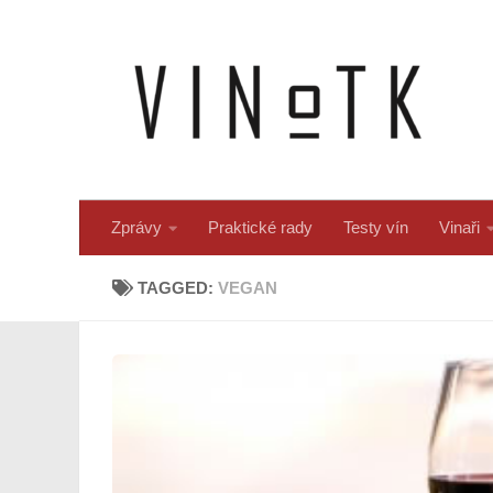
Skip to content
Zprávy
Praktické rady
Testy vín
Vinaři
TAGGED:
VEGAN