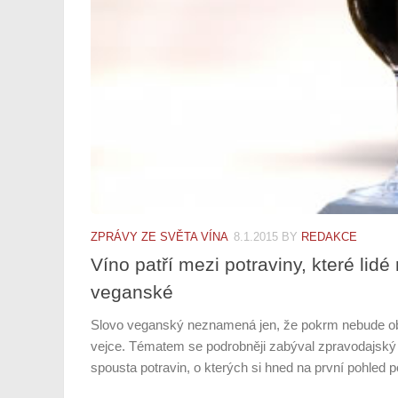
ZPRÁVY ZE SVĚTA VÍNA
8.1.2015
BY
REDAKCE
Víno patří mezi potraviny, které lid
veganské
Slovo veganský neznamená jen, že pokrm nebude o
vejce. Tématem se podrobněji zabýval zpravodajský 
spousta potravin, o kterých si hned na první pohled po