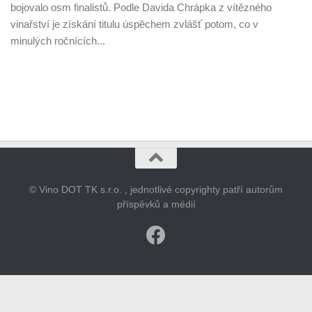
bojovalo osm finalistů. Podle Davida Chrápka z vítězného
vinařství je získání titulu úspěchem zvlášť potom, co v
minulých ročnících...
© Vino DOT TK s.r.o. , jednotlivé copyrighty patří autorům
příspěvků a médií