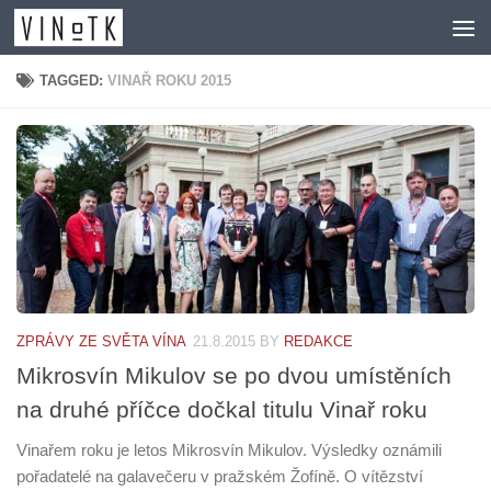
Skip to content
TAGGED:
VINAŘ ROKU 2015
ZPRÁVY ZE SVĚTA VÍNA
21.8.2015
BY
REDAKCE
Mikrosvín Mikulov se po dvou umístěních
na druhé příčce dočkal titulu Vinař roku
Vinařem roku je letos Mikrosvín Mikulov. Výsledky oznámili
pořadatelé na galavečeru v pražském Žofíně. O vítězství