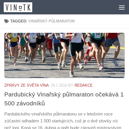
Skip to content
TAGGED:
VINAŘSKÝ PŮLMARATON
ZPRÁVY ZE SVĚTA VÍNA
29.1.2016
BY
REDAKCE
Pardubický Vinařský půlmaraton očekává 1
500 závodníků
Pardubického vinařského půlmaratonu se v letošním roce
zúčastní odhadem 1 500 startujících, což je o dvě stovky víc
než loni. Koná se 16. dubna a opět bude zároveň mistrovstvím