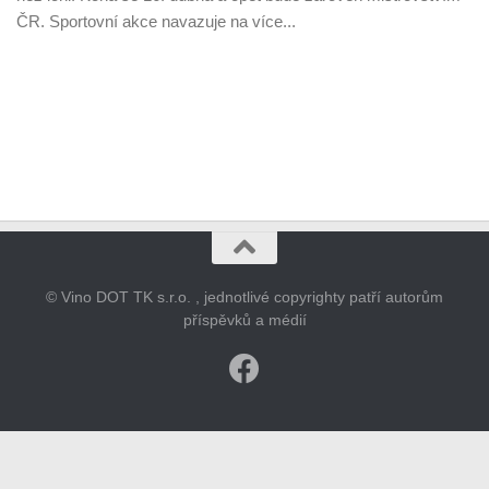
ČR. Sportovní akce navazuje na více...
© Vino DOT TK s.r.o. , jednotlivé copyrighty patří autorům
příspěvků a médií