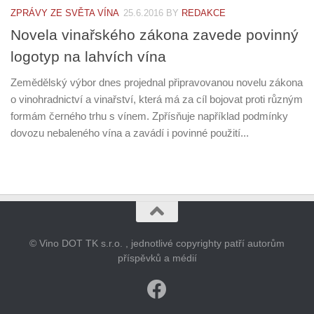
ZPRÁVY ZE SVĚTA VÍNA
25.6.2016
BY
REDAKCE
Novela vinařského zákona zavede povinný
logotyp na lahvích vína
Zemědělský výbor dnes projednal připravovanou novelu zákona
o vinohradnictví a vinařství, která má za cíl bojovat proti různým
formám černého trhu s vínem. Zpřísňuje například podmínky
dovozu nebaleného vína a zavádí i povinné použití...
© Vino DOT TK s.r.o. , jednotlivé copyrighty patří autorům
příspěvků a médií