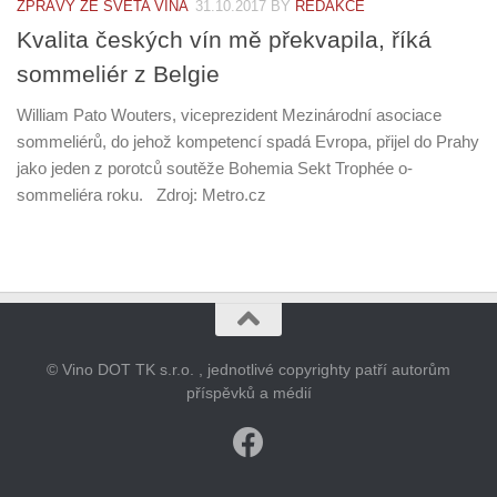
ZPRÁVY ZE SVĚTA VÍNA
31.10.2017
BY
REDAKCE
Kvalita českých vín mě překvapila, říká
sommeliér z Belgie
William Pato Wouters, viceprezident Mezinárodní asociace
sommeliérů, do jehož kompetencí spadá Evropa, přijel do Prahy
jako jeden z porotců soutěže Bohemia Sekt Trophée o­
sommeliéra roku. Zdroj: Metro.cz
© Vino DOT TK s.r.o. , jednotlivé copyrighty patří autorům
příspěvků a médií