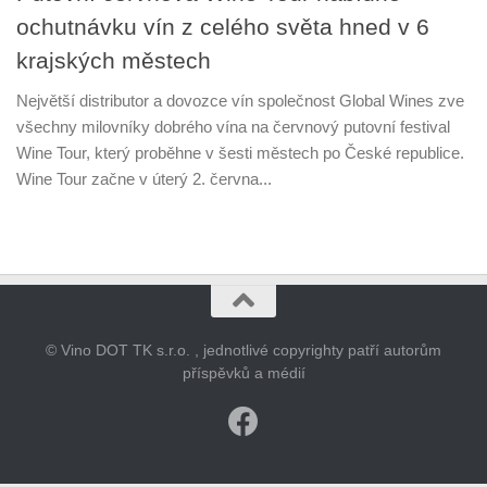
ochutnávku vín z celého světa hned v 6
krajských městech
Největší distributor a dovozce vín společnost Global Wines zve
všechny milovníky dobrého vína na červnový putovní festival
Wine Tour, který proběhne v šesti městech po České republice.
Wine Tour začne v úterý 2. června...
© Vino DOT TK s.r.o. , jednotlivé copyrighty patří autorům
příspěvků a médií