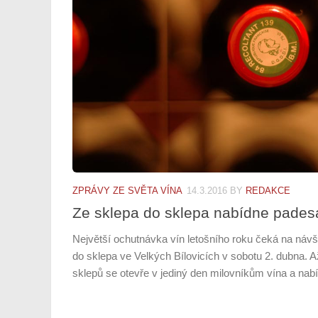
ZPRÁVY ZE SVĚTA VÍNA
14.3.2016
BY
REDAKCE
Ze sklepa do sklepa nabídne padesá
Největší ochutnávka vín letošního roku čeká na návš
do sklepa ve Velkých Bílovicích v sobotu 2. dubna. 
sklepů se otevře v jediný den milovníkům vína a nabí