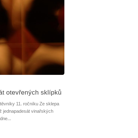
t otevřených sklípků
těvníky 11. ročníku Ze sklepa
Až jednapadesát vinařských
dne...