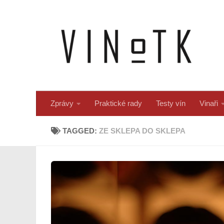
Skip to content
Zprávy
Praktické rady
Testy vín
Vinaři
TAGGED:
ZE SKLEPA DO SKLEPA