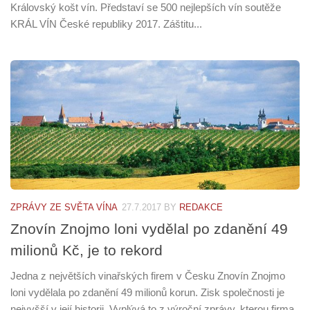
Královský košt vín. Představí se 500 nejlepších vín soutěže
KRÁL VÍN České republiky 2017. Záštitu...
ZPRÁVY ZE SVĚTA VÍNA
27.7.2017
BY
REDAKCE
Znovín Znojmo loni vydělal po zdanění 49
milionů Kč, je to rekord
Jedna z největších vinařských firem v Česku Znovín Znojmo
loni vydělala po zdanění 49 milionů korun. Zisk společnosti je
nejvyšší v její historii. Vyplývá to z výroční zprávy, kterou firma