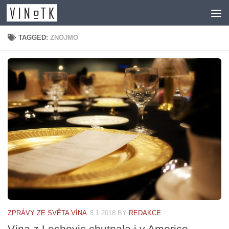
Skip to content
TAGGED:
ZNOJMO
ZPRÁVY ZE SVĚTA VÍNA
8.1.2018
BY
REDAKCE
Vína z Lechovic chutnala i v Americe.