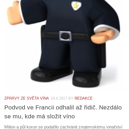
ZPRÁVY ZE SVĚTA VÍNA
19.4.2017
BY
REDAKCE
Podvod ve Francii odhalil až řidič. Nezdálo
se mu, kde má složit víno
Milion a půl korun se podařilo zachránit znojemskému vinařství