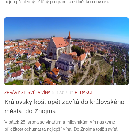
nejen přehledný tištěný program, ale i loňskou novinku...
ZPRÁVY ZE SVĚTA VÍNA
8.8.2017
BY
REDAKCE
Královský košt opět zavítá do královského
města, do Znojma
V pátek 25. srpna se vinařům a milovníkům vín naskytne
příležitost ochutnat ta nejlepší vína. Do Znojma totiž zavítá