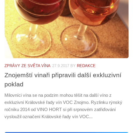
ZPRÁVY ZE SVĚTA VÍNA
27.9.2017
BY
REDAKCE
Znojemští vinaři připravili další exkluzivní
poklad
Milovníci vína se na podzim mohou těšit na další víno z
exkluzivní Královské řady vín VOC Znojmo. Ryzlinku rýnský
ročníku 2014 od VINO HORT si při srpnovém zatřiďování
vysloužil označení Královské řady vín VOC...