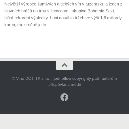
Největší výrobce šumivých a tichých vín v tuzemsku a jeden z
hlavních hráčů na trhu s lihovinami, skupina Bohemia Sekt,
hlásí rekordní výsledky. Loni dosáhla tržeb ve výši 1,6 miliardy
korun, meziročně je to...
© Vino DOT TK s.r.o. , jednotlivé copyrighty patří autorům
příspěvků a médií