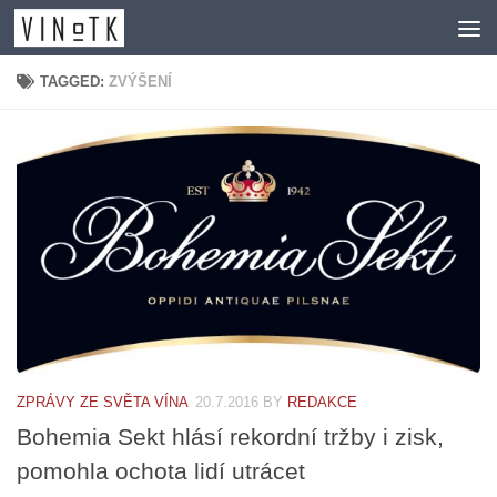
Skip to content
TAGGED:
ZVÝŠENÍ
ZPRÁVY ZE SVĚTA VÍNA
20.7.2016
BY
REDAKCE
Bohemia Sekt hlásí rekordní tržby i zisk,
pomohla ochota lidí utrácet