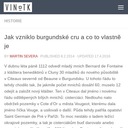
Skip to content
HISTORIE
Jak vzniklo burgundské cru a co to vlastně
je
BY
MARTIN SEVERA
· PUBLISHED
8.2.2014
· UPDATED
17.4.2016
V dubnu léta páně 1112 odvedl mladý mnich Bernard de Fontaine
z kláštera benediktinů v Cluny 30 mladíků do nového působiště
v Citeaux severně od Beaune v Burgundsku. U tohoto řádu to
tehdy chodilo tak, že jakmile počet mnichů dosáhl 60, muselo 12
odejít a založit nový klášter. Ten v Citeaux dal jméno i novému
řádu odštěpených bílých mnichů: cisterciáci. Nedlouho nato
obdrželi pozemky v Cote d’Or u města Vougeot, kterému dala
jméno říčka Vouge, a usilovali o další. Půda tehdy patřila opatství
Saint Germain de Pré v Paříži. To moc nestálo o ladem ležící
okrajové pozemky, a tak je cisterciákům buď darovalo anebo