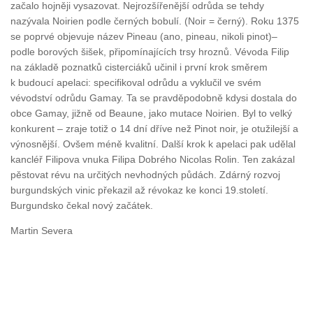
začalo hojněji vysazovat. Nejrozšířenější odrůda se tehdy
nazývala Noirien podle černých bobulí. (Noir = černý). Roku 1375
se poprvé objevuje název Pineau (ano, pineau, nikoli pinot)–
podle borových šišek, připomínajících trsy hroznů. Vévoda Filip
na základě poznatků cisterciáků učinil i první krok směrem
k budoucí apelaci: specifikoval odrůdu a vyklučil ve svém
vévodství odrůdu Gamay. Ta se pravděpodobně kdysi dostala do
obce Gamay, jižně od Beaune, jako mutace Noirien. Byl to velký
konkurent – zraje totiž o 14 dní dříve než Pinot noir, je otužilejší a
výnosnější. Ovšem méně kvalitní. Další krok k apelaci pak udělal
kancléř Filipova vnuka Filipa Dobrého Nicolas Rolin. Ten zakázal
pěstovat révu na určitých nevhodných půdách. Zdárný rozvoj
burgundských vinic překazil až révokaz ke konci 19.století.
Burgundsko čekal nový začátek.
Martin Severa