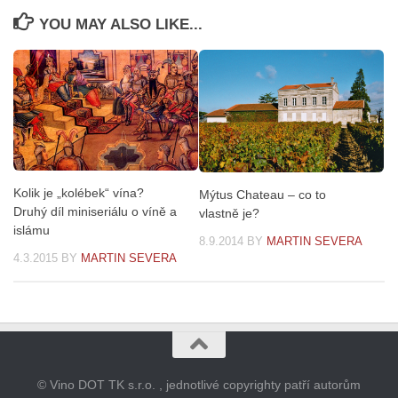
YOU MAY ALSO LIKE...
Kolik je „kolébek“ vína?
Mýtus Chateau – co to
Druhý díl miniseriálu o víně a
vlastně je?
islámu
8.9.2014
BY
MARTIN SEVERA
4.3.2015
BY
MARTIN SEVERA
© Vino DOT TK s.r.o. , jednotlivé copyrighty patří autorům