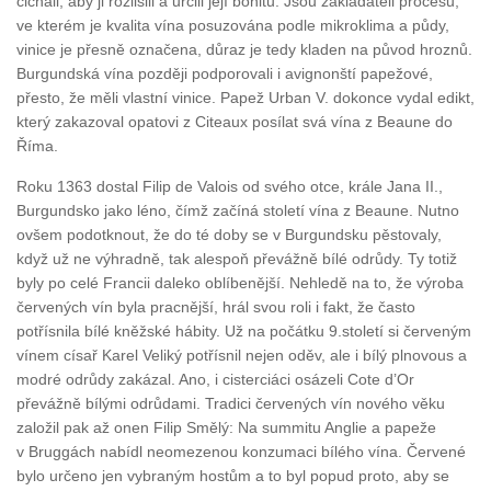
čichali, aby ji rozlišili a určili její bonitu. Jsou zakladateli procesu,
ve kterém je kvalita vína posuzována podle mikroklima a půdy,
vinice je přesně označena, důraz je tedy kladen na původ hroznů.
Burgundská vína později podporovali i avignonští papežové,
přesto, že měli vlastní vinice. Papež Urban V. dokonce vydal edikt,
který zakazoval opatovi z Citeaux posílat svá vína z Beaune do
Říma.
Roku 1363 dostal Filip de Valois od svého otce, krále Jana II.,
Burgundsko jako léno, čímž začíná století vína z Beaune. Nutno
ovšem podotknout, že do té doby se v Burgundsku pěstovaly,
když už ne výhradně, tak alespoň převážně bílé odrůdy. Ty totiž
byly po celé Francii daleko oblíbenější. Nehledě na to, že výroba
červených vín byla pracnější, hrál svou roli i fakt, že často
potřísnila bílé kněžské hábity. Už na počátku 9.století si červeným
vínem císař Karel Veliký potřísnil nejen oděv, ale i bílý plnovous a
modré odrůdy zakázal. Ano, i cisterciáci osázeli Cote d’Or
převážně bílými odrůdami. Tradici červených vín nového věku
založil pak až onen Filip Smělý: Na summitu Anglie a papeže
v Bruggách nabídl neomezenou konzumaci bílého vína. Červené
bylo určeno jen vybraným hostům a to byl popud proto, aby se