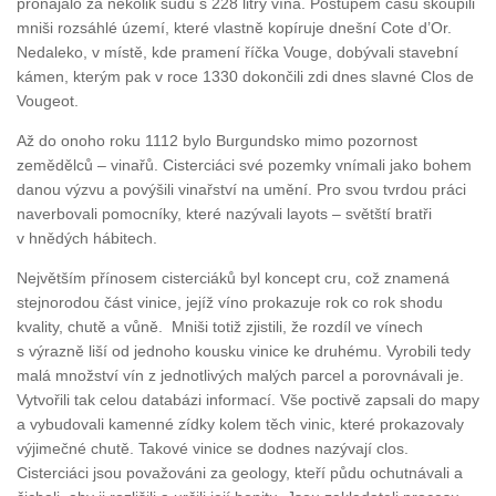
pronajalo za několik sudů s 228 litry vína. Postupem času skoupili
mniši rozsáhlé území, které vlastně kopíruje dnešní Cote d’Or.
Nedaleko, v místě, kde pramení říčka Vouge, dobývali stavební
kámen, kterým pak v roce 1330 dokončili zdi dnes slavné Clos de
Vougeot.
Až do onoho roku 1112 bylo Burgundsko mimo pozornost
zemědělců – vinařů. Cisterciáci své pozemky vnímali jako bohem
danou výzvu a povýšili vinařství na umění. Pro svou tvrdou práci
naverbovali pomocníky, které nazývali
layots
– světští bratři
v hnědých hábitech.
Největším přínosem cisterciáků byl koncept
cru
, což znamená
stejnorodou část vinice, jejíž víno prokazuje rok co rok shodu
kvality, chutě a vůně. Mniši totiž zjistili, že rozdíl ve vínech
s výrazně liší od jednoho kousku vinice ke druhému. Vyrobili tedy
malá množství vín z jednotlivých malých parcel a porovnávali je.
Vytvořili tak celou databázi informací. Vše poctivě zapsali do mapy
a vybudovali kamenné zídky kolem těch vinic, které prokazovaly
výjimečné chutě. Takové vinice se dodnes nazývají
clos
.
Cisterciáci jsou považováni za geology, kteří půdu ochutnávali a