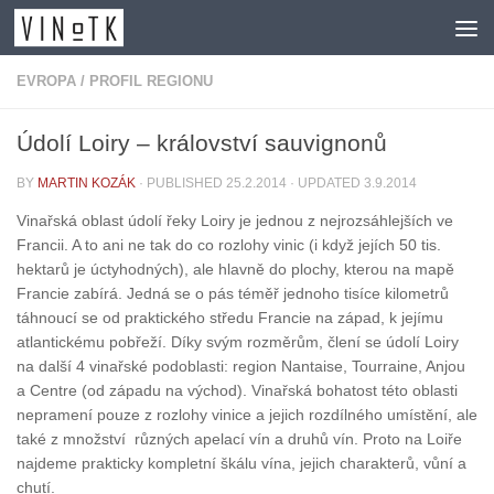
Skip to content
EVROPA
/
PROFIL REGIONU
Údolí Loiry – království sauvignonů
BY
MARTIN KOZÁK
· PUBLISHED
25.2.2014
· UPDATED
3.9.2014
Vinařská oblast údolí řeky Loiry je jednou z nejrozsáhlejších ve
Francii. A to ani ne tak do co rozlohy vinic (i když jejích 50 tis.
hektarů je úctyhodných), ale hlavně do plochy, kterou na mapě
Francie zabírá. Jedná se o pás téměř jednoho tisíce kilometrů
táhnoucí se od praktického středu Francie na západ, k jejímu
atlantickému pobřeží. Díky svým rozměrům, člení se údolí Loiry
na další 4 vinařské podoblasti: region Nantaise, Tourraine, Anjou
a Centre (od západu na východ). Vinařská bohatost této oblasti
nepramení pouze z rozlohy vinice a jejich rozdílného umístění, ale
také z množství různých apelací vín a druhů vín. Proto na Loiře
najdeme prakticky kompletní škálu vína, jejich charakterů, vůní a
chutí.