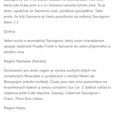
která zde hrála prim a s ni i červená varianta tohoto vína. Ta je
dnes, společně se Sancerre rosé, poněkud upozaděna. Také
proto, že bílý Sancerre je často považován za světový Sauvignon
blanc č.1
Quincy
Velmi suchý a aromatický Sauvignon, který svým charakterem
spojuje vlastnosti Pouilly-Fumé a Sancerre do velmi příjemného a
pitného vína.
Region Nantaise (Nantes):
Dominantní pro tento region je výroba suchých bílých vín
označených Muscadet a vyráběných z odrůdy Melon de
Bourgogne (nikoliv muškát). Často jsou tato vína ponechána na
kvasinkových kalech a nesou označení Sur Lie. Z dalších odrůd tu
nejdeme ještě Folle blanche, Gamay, Cabernet Sauvignon i
Franc, Pinot Gris i blanc.
Region Anjou: