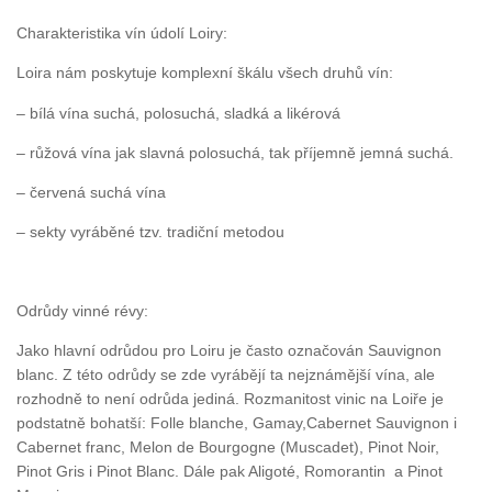
Charakteristika vín údolí Loiry:
Loira nám poskytuje komplexní škálu všech druhů vín:
– bílá vína suchá, polosuchá, sladká a likérová
– růžová vína jak slavná polosuchá, tak příjemně jemná suchá.
– červená suchá vína
– sekty vyráběné tzv. tradiční metodou
Odrůdy vinné révy:
Jako hlavní odrůdou pro Loiru je často označován Sauvignon
blanc. Z této odrůdy se zde vyrábějí ta nejznámější vína, ale
rozhodně to není odrůda jediná. Rozmanitost vinic na Loiře je
podstatně bohatší: Folle blanche, Gamay,Cabernet Sauvignon i
Cabernet franc, Melon de Bourgogne (Muscadet), Pinot Noir,
Pinot Gris i Pinot Blanc. Dále pak Aligoté, Romorantin a Pinot