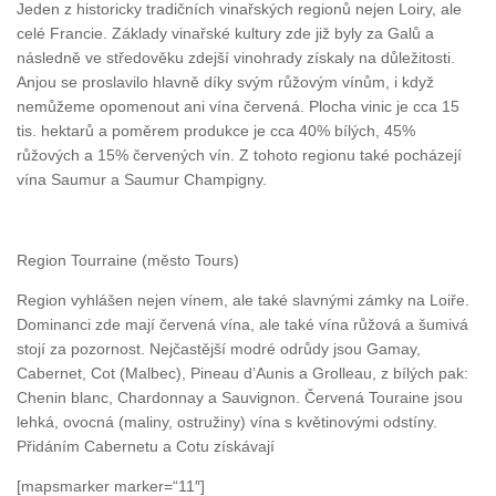
Jeden z historicky tradičních vinařských regionů nejen Loiry, ale
celé Francie. Základy vinařské kultury zde již byly za Galů a
následně ve středověku zdejší vinohrady získaly na důležitosti.
Anjou se proslavilo hlavně díky svým růžovým vínům, i když
nemůžeme opomenout ani vína červená. Plocha vinic je cca 15
tis. hektarů a poměrem produkce je cca 40% bílých, 45%
růžových a 15% červených vín. Z tohoto regionu také pocházejí
vína Saumur a Saumur Champigny.
Region Tourraine (město Tours)
Region vyhlášen nejen vínem, ale také slavnými zámky na Loiře.
Dominanci zde mají červená vína, ale také vína růžová a šumivá
stojí za pozornost. Nejčastější modré odrůdy jsou Gamay,
Cabernet, Cot (Malbec), Pineau d’Aunis a Grolleau, z bílých pak:
Chenin blanc, Chardonnay a Sauvignon. Červená Touraine jsou
lehká, ovocná (maliny, ostružiny) vína s květinovými odstíny.
Přidáním Cabernetu a Cotu získávají
[mapsmarker marker=“11″]