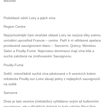
Meunier.
Podoblastí údolí Loiry a jejich vína:
Region Centre
Nejvýchodnější část vinařské oblasti Loiry se nazývá díky svému
umístění uprostřed Francie – centre. Patří k ní věhlasné apelace
proslavené sauvignonem blanc – Sancerre, Quincy, Menetou
Salon a Pouilly-Fumé. Naprostou dominanci mají vína bílá a
suchá založená na zmiňovaném Sauvignonu.
Pouilly-Fumé
Svěží, mimořádně suchá vína pěstovaná v 6 vesnicích kolem
městecka Pouilly-sur-Loire dávají jedny z nejlepších sauvignonů
na světě.
Sancerre
Dnes je tato vesnice (městečko) vyhlášeno svými až kultovními
sauvignony, ale v dřívějších dobách to byla odrůda Pinot Noir,