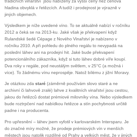
tradičních vinařství jsou nabízeny za vyšší ceny než cenová
hladina obvyklá v řetězcích. A tudíž i prodejnost je výrazně v
jiných objemech.
Výsledkem je níže uvedené víno. To se aktuálně nabízí v ročníku
2012 a čeká se na 2013-ku. Jaké však je překvapení když
Rulandské šedé Cépage z Nového Vinařství je nabízeno v
ročníku 2010. A při pohledu do plného regálu to nevypadá na
poslední láhev ani na prodejní hit. Jaké bude překvapení
potencionálního zákazníka, když si tuto láhev dobré víře koupí.
Dva roky v regále, pod neustálým světlem, v 25°C (a možná i
více). To žádnému vínu neprospěje. Natož bílému z jižní Moravy.
Je otázkou zda
staré
(záměrně používám slovo staré a ne
archivní či lahvově zralé) lahve z kvalitních vinařství jsou cestou,
jakou do řetězců dostat prémiové milovníky vína. Nebo výsledkem
bude roztrpčení nad nabídkou řetězce a stín pochybnosti určitě
padne i na producenta.
Pro upřesnění – láhev jsem vyfotil v karlovarském Intersparu. Je
do značné míry možné, že prodeje prémiových vín v menších
městech jsou natolik rozdílné od Prahy a velkých měst, že v jiných