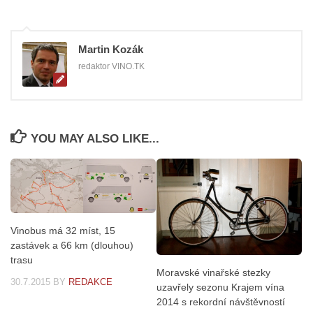
Martin Kozák
redaktor VINO.TK
YOU MAY ALSO LIKE...
Vinobus má 32 míst, 15
zastávek a 66 km (dlouhou)
trasu
Moravské vinařské stezky
30.7.2015
BY
REDAKCE
uzavřely sezonu Krajem vína
2014 s rekordní návštěvností