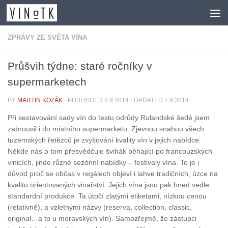
Skip to content
ZPRÁVY ZE SVĚTA VÍNA
Průšvih týdne: staré ročníky v
supermarketech
BY
MARTIN KOZÁK
· PUBLISHED
8.9.2014
· UPDATED
7.9.2014
Při sestavování sady vín do testu odrůdy Rulandské šedé jsem
zabrousil i do místního supermarketu. Zjevnou snahou všech
tuzemských řetězců je zvyšování kvality vín v jejich nabídce.
Někde nás o tom přesvědčuje švihák běhající po francouzských
vinicích, jinde různé sezónní nabídky – festivaly vína. To je i
důvod proč se občas v regálech objeví i lahve tradičních, úzce na
kvalitu orientovaných vinařství. Jejich vína jsou pak hned vedle
standardní produkce. Ta útočí zlatými etiketami, nízkou cenou
(relativně), a vzletnými názvy (reserva, collection, classic,
original…a to u moravských vín). Samozřejmě, že zástupci