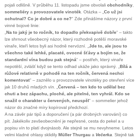
pojali odlišně. V průběhu 11. listopadu jsme obvolali
obchodníky
,
sommeliéry
a
provozovatele vinoték
. Otázka – „
Co už jsi
ochutnal? Co je dobré a co ne?
“ Zde přinášíme názory z první
vinné bojové linie:
„
Na to jaký je to ročník, to dopadlo překvapivě dobře
“ – takto
lze shrnout všeobecný názor, který rozhodně potěší moravské
vinaře, kteří letos byli asi hodně nervózní. „
Jde to, ale jsou to
všechno také lehké, placaté, ovocné šťávy a bojím se, že
standardní vína budou pak stejná
“ – postřeh, který vinaře
nepotěší, zvlášť když se tento odhad ukáže jako správný. „
Bílá a
růžové relativně v pohodě na ten ročník, červená nechci
komentovat
“ – zaznělo u provozovatele vinotéky po otevření více
jak 10 druhů mladých vín. „
Červená – ten kdo to udělal bez
chuti a bez zápachu, ploché, ale pitelné, ten vyhrál. Kdo se
snažil o charakter u červených, neuspěl
“ – sommelier jehož
názor do značné míry kopíroval předchozí.
A na závěr pár tipů a doporučení (a pár drobných varování) co
pít. Jakékoliv zevšeobecnění je nepřesné, cesta do pekel a u
popisu vín to platí dvojnásob. Ale stejně se mu nevyhneme. Letos
velmi kladné ohlasy sklidily
Müller Thurgau
a
Večerka
. Stejně tak