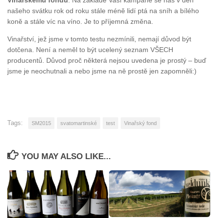
Vinařskému fondu
. Na základě Vaší kampaně se nás v den
našeho svátku rok od roku stále méně lidí ptá na sníh a bílého
koně a stále víc na víno. Je to příjemná změna.
Vinařství, jež jsme v tomto testu nezmínili, nemají důvod být
dotčena. Není a neměl to být ucelený seznam VŠECH
producentů. Důvod proč některá nejsou uvedena je prostý – buď
jsme je neochutnali a nebo jsme na ně prostě jen zapomněli:)
Tags:
SM2015
svatomartinské
test
Vinařský fond
YOU MAY ALSO LIKE...