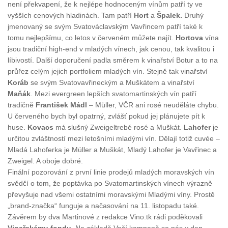
není překvapení, že k nejlépe hodnoceným vínům patří ty ve
vyšších cenových hladinách. Tam patří
Hort
a
Špalek.
Druhý
jmenovaný se svým Svatováclavským Vavřincem patří také k
tomu nejlepšímu, co letos v červeném můžete najít.
Hortova
vína
jsou tradiční high-end v mladých vínech, jak cenou, tak kvalitou i
líbivostí. Další doporučení padla směrem k vinařství Botur a to na
průřez celým jejich portfoliem mladých vín. Stejně tak vinařství
Koráb
se svým Svatovavřineckým a Muškátem a vinařství
Maňák
. Mezi evergreen lepších svatomartinských vín patří
tradičně
František Mádl
– Müller, VČR ani rosé neuděláte chybu.
U červeného bych byl opatrný, zvlášť pokud jej plánujete pít k
huse.
Kovacs
má slušný Zweigeltrebé rosé a Muškát.
Lahofer
je
určitou zvláštností mezi letošními mladými vín. Dělají totiž cuvée –
Mladá Lahoferka je Müller a Muškát, Mladý Lahofer je Vavřinec a
Zweigel. A oboje dobré.
Finální pozorování z první linie prodejů mladých moravských vín
svědčí o tom, že poptávka po Svatomartinských vínech výrazně
převyšuje nad všemi ostatními moravskými Mladými víny. Prostě
„brand-značka“ funguje a načasování na 11. listopadu také.
Závěrem by dva Martinové z redakce Vino.tk rádi poděkovali