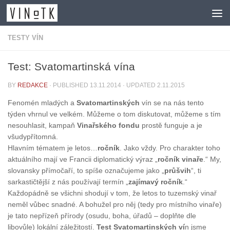
Skip to content
TESTY VÍN
Test: Svatomartinská vína
BY
REDAKCE
· PUBLISHED
13.11.2014
· UPDATED
2.11.2015
Fenomén mladých a
Svatomartinských
vín se na nás tento
týden vhrnul ve velkém. Můžeme o tom diskutovat, můžeme s tím
nesouhlasit, kampaň
Vinařského fondu
prostě funguje a je
všudypřítomná.
Hlavním tématem je letos…
ročník
. Jako vždy. Pro charakter toho
aktuálního mají ve Francii diplomatický výraz „
ročník vinaře
.“ My,
slovansky přímočaří, to spíše označujeme jako „
průšvih
“, ti
sarkastičtější z nás používají termín „
zajímavý ročník
.“
Každopádně se všichni shodují v tom, že letos to tuzemský vinař
neměl vůbec snadné. A bohužel pro něj (tedy pro místního vinaře)
je tato nepřízeň přírody (osudu, boha, úřadů – doplňte dle
libovůle) lokální záležitostí.
Test Svatomartinských ví
n jsme