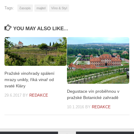
Tags:
časopis
majitel
Víno & Styl
YOU MAY ALSO LIKE...
Pražské vinohrady spálení
mrazy unikly, říká vinař od
svaté Kláry
Degustace vín proběhnou v
29.6.2017
BY
REDAKCE
pražské Botanické zahradě
10.1.2016
BY
REDAKCE