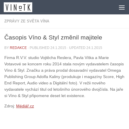
Skip to content
ZPRÁVY ZE SVĚTA VÍNA
Časopis Víno & Styl změnil majitele
BY
REDAKCE
· PUBLISHED
24.1.2015
· UPDATED
24.1.2015
Firma R.V.V. studio Vojtěcha Reslera, Pavla Vítka a Marie
Votavové se koncem roku 2014 stala novým vydavatelem časopis
Víno & Styl. Značku a práva prodal dosavadní vydavatel Omega
Publishing Group Adolfa Kaliny (produkuje i magazíny Score, High
End Report, Audio video a Digitální foto). V režii nového
vydavatele vychází titul od letošního únorového dvojčísla. Na jaře
si Víno & Styl připomene deset let existence.
Zdroj:
Médiář.cz