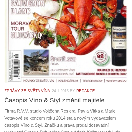
ZPRÁVY ZE SVĚTA VÍNA
24.1.2015
BY
REDAKCE
Časopis Víno & Styl změnil majitele
Firma R.V.V. studio Vojtěcha Reslera, Pavla Vítka a Marie
Votavové se koncem roku 2014 stala novým vydavatelem
časopis Víno & Styl. Značku a práva prodal dosavadní