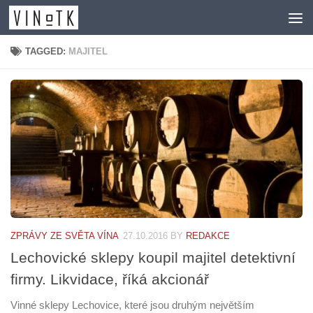
Skip to content
TAGGED:
MAJITEL
ZPRÁVY ZE SVĚTA VÍNA
27.10.2016
BY
REDAKCE
Lechovické sklepy koupil majitel detektivní
firmy. Likvidace, říká akcionář
Vinné sklepy Lechovice, které jsou druhým největším