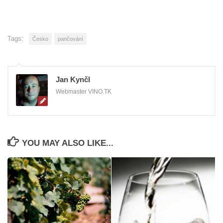
Tags:
Česko
pančování
Jan Kynčl
Webmaster VINO.TK
YOU MAY ALSO LIKE...