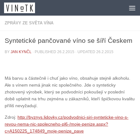
Skip to content
ZPRÁVY ZE SVĚTA VÍNA
Syntetické pančované víno se šíří Českem
BY
JAN KYNČL
· PUBLISHED
26.2.2015
· UPDATED
26.2.2015
Má barvu a částečně i chuť jako víno, obsahuje stejně alkoholu.
Ale s vínem nemá jinak nic společného. Jde o synteticky
zhotovený výrobek, který se podvodníci pokoušejí v poslední
době uplatnit na trhu zejména u zákazníků, kteří špičkovou kvalitu
příliš nevyžadují.
Zdroj:
http://byznys.lidovky.cz/podvodnici-siri-synteticke-vino-s-
revou-nema-nic-spolecneho-pl6-/moje-penize.aspx?
c=A150225_174849_moje-penize_pave