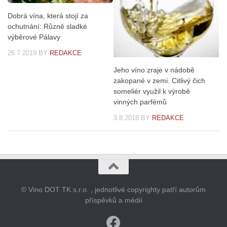
Dobrá vína, která stojí za
ochutnání: Různě sladké
výběrové Pálavy
26.7.2019
BY
REDAKCE
Jeho víno zraje v nádobě
zakopané v zemi. Citlivý čich
someliér využil k výrobě
vinných parfémů
3.8.2018
BY
REDAKCE
© Vino DOT TK s.r.o. , jednotlivé copyrighty patří autorům
příspěvků a médií