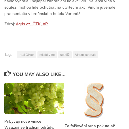
navíc vyhrála i nejlepší zahraniční kolekci vín. Nejlepší vína v
soutěži mohou lidé ochutnat na čtvrteční akci Vinum juvenale
praesentatio v brněnském hotelu Voroněž.
Zdroj:
Agris.cz, ČTK, AP
Tags:
Irsai Oliver
mladé víno
soutěž
Vinum juvenale
YOU MAY ALSO LIKE...
Přibývají nové vinice.
Za falšování vína pokuta až
Vysazují se tradiční odrůdy,