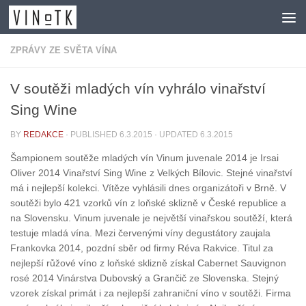
Skip to content
ZPRÁVY ZE SVĚTA VÍNA
V soutěži mladých vín vyhrálo vinařství
Sing Wine
BY
REDAKCE
· PUBLISHED
6.3.2015
· UPDATED
6.3.2015
Šampionem soutěže mladých vín Vinum juvenale 2014 je Irsai
Oliver 2014 Vinařství Sing Wine z Velkých Bílovic. Stejné vinařství
má i nejlepší kolekci. Vítěze vyhlásili dnes organizátoři v Brně. V
soutěži bylo 421 vzorků vín z loňské sklizně v České republice a
na Slovensku. Vinum juvenale je největší vinařskou soutěží, která
testuje mladá vína. Mezi červenými víny degustátory zaujala
Frankovka 2014, pozdní sběr od firmy Réva Rakvice. Titul za
nejlepší růžové víno z loňské sklizně získal Cabernet Sauvignon
rosé 2014 Vinárstva Dubovský a Grančič ze Slovenska. Stejný
vzorek získal primát i za nejlepší zahraniční víno v soutěži. Firma