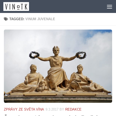
Skip to content
TAGGED:
VINUM JUVENALE
ZPRÁVY ZE SVĚTA VÍNA
9.3.2017
BY
REDAKCE