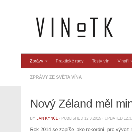
Skip to content
Zprávy
Praktické rady
Testy vín
Vinaři
ZPRÁVY ZE SVĚTA VÍNA
Nový Zéland měl minu
BY
JAN KYNČL
· PUBLISHED
12.3.2015
· UPDATED
12.3
Rok 2014 se zapíše jako rekordní pro vývoz no