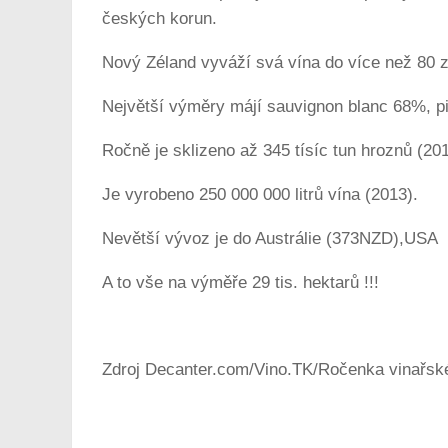
českých korun.
Nový Zéland vyváží svá vína do více než 80 
Největší výměry májí sauvignon blanc 68%, pi
Ročně je sklizeno až 345 tísíc tun hroznů (201
Je vyrobeno 250 000 000 litrů vína (2013).
Nevětší vývoz je do Austrálie (373NZD),USA
A to vše na výměře 29 tis. hektarů !!!
Zdroj Decanter.com/Vino.TK/Ročenka vinařsk