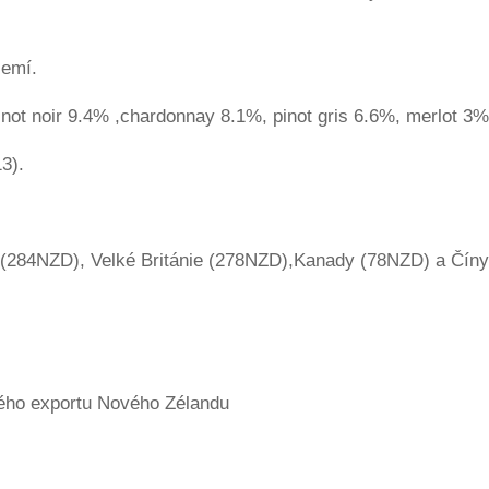
zemí.
not noir 9.4% ,chardonnay 8.1%, pinot gris 6.6%, merlot 3%,
3).
 (284NZD), Velké Británie (278NZD),Kanady (78NZD) a Čín
ého exportu Nového Zélandu