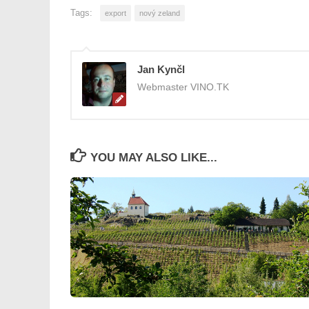
Tags:
export
nový zeland
Jan Kynčl
Webmaster VINO.TK
YOU MAY ALSO LIKE...