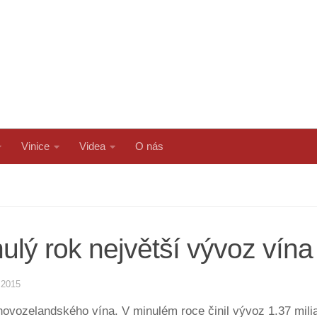
Vinice
Videa
O nás
lý rok největší vývoz vína v
.2015
vozelandského vína. V minulém roce činil vývoz 1.37 miliar