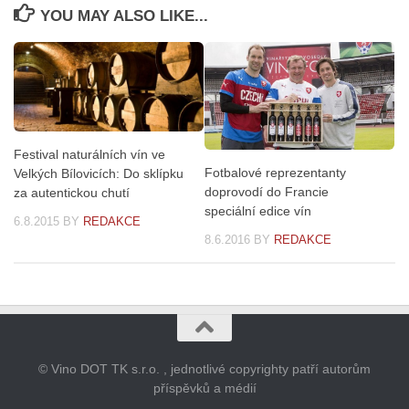
YOU MAY ALSO LIKE...
Festival naturálních vín ve
Fotbalové reprezentanty
Velkých Bílovicích: Do sklípku
doprovodí do Francie
za autentickou chutí
speciální edice vín
6.8.2015
BY
REDAKCE
8.6.2016
BY
REDAKCE
© Vino DOT TK s.r.o. , jednotlivé copyrighty patří autorům
příspěvků a médií