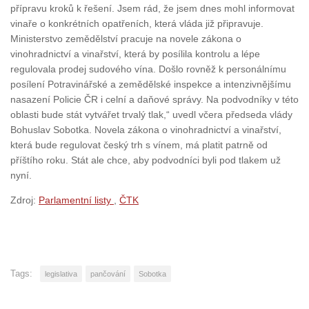
přípravu kroků k řešení. Jsem rád, že jsem dnes mohl informovat
vinaře o konkrétních opatřeních, která vláda již připravuje.
Ministerstvo zemědělství pracuje na novele zákona o
vinohradnictví a vinařství, která by posílila kontrolu a lépe
regulovala prodej sudového vína. Došlo rovněž k personálnímu
posílení Potravinářské a zemědělské inspekce a intenzivnějšímu
nasazení Policie ČR i celní a daňové správy. Na podvodníky v této
oblasti bude stát vytvářet trvalý tlak,“ uvedl včera předseda vlády
Bohuslav Sobotka. Novela zákona o vinohradnictví a vinařství,
která bude regulovat český trh s vínem, má platit patrně od
příštího roku. Stát ale chce, aby podvodníci byli pod tlakem už
nyní.
Zdroj:
Parlamentní listy
,
ČTK
Tags:
legislativa
pančování
Sobotka