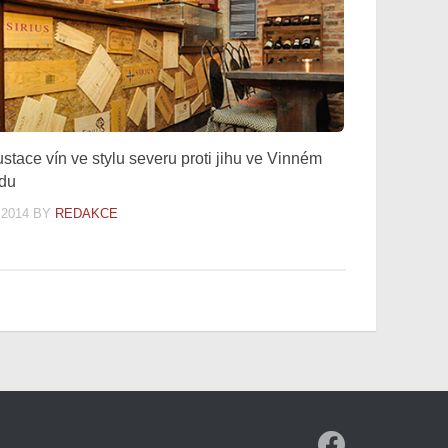
stace vín ve stylu severu proti jihu ve Vinném
du
.2014
BY
REDAKCE