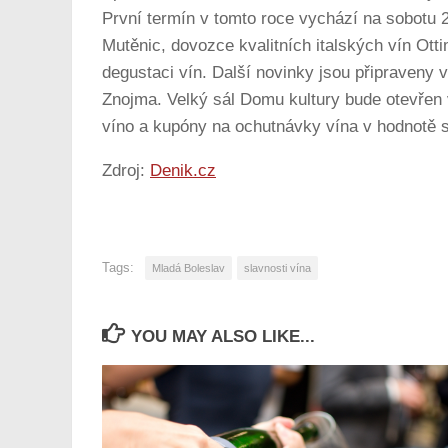
První termín v tomto roce vychází na sobotu 25
Mutěnic, dovozce kvalitních italských vín Ottim
degustaci vín. Další novinky jsou připraven
Znojma. Velký sál Domu kultury bude otevřen
víno a kupóny na ochutnávky vína v hodnotě s
Zdroj:
Denik.cz
Tags:
Mladá Boleslav
slavnosti vína
YOU MAY ALSO LIKE...