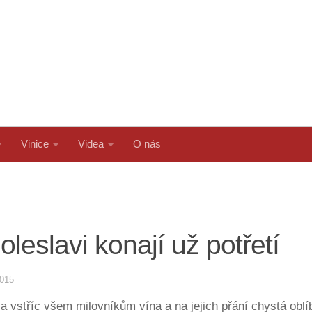
Vinice
Videa
O nás
oleslavi konají už potřetí
2015
 vstříc všem milovníkům vína a na jejich přání chystá oblíb