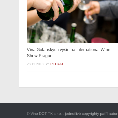
Vína Golanských výšin na International Wine
Show Prague
28.11.2018
BY
REDAKCE
© Vino DOT TK s.r.o. , jednotlivé copyrighty patří aut