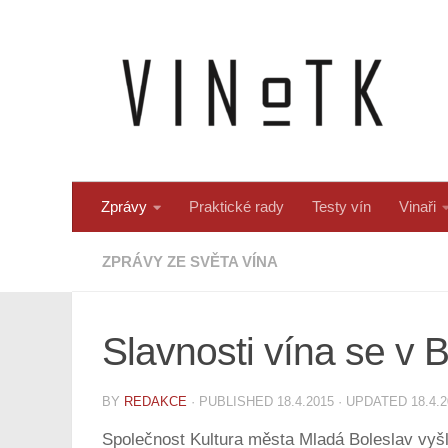
Skip to content
Zprávy
Praktické rady
Testy vín
Vinaři
ZPRÁVY ZE SVĚTA VÍNA
Slavnosti vína se v B
BY
REDAKCE
· PUBLISHED
18.4.2015
· UPDATED
18.4.
Společnost Kultura města Mladá Boleslav vyšla