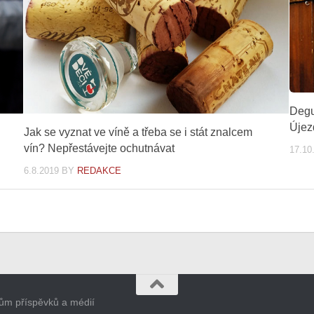
Degu
Újez
Jak se vyznat ve víně a třeba se i stát znalcem
vín? Nepřestávejte ochutnávat
17.10
6.8.2019
BY
REDAKCE
orům příspěvků a médií