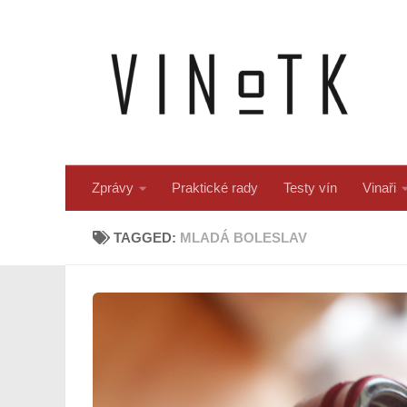
Skip to content
Zprávy
Praktické rady
Testy vín
Vinaři
TAGGED:
MLADÁ BOLESLAV