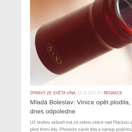
ZPRÁVY ZE SVĚTA VÍNA
12.11.2017
BY
REDAKCE
Mladá Boleslav: Vinice opět plodila,
dnes odpoledne
Už druhou sklizeň má za sebou vinice nad Ptáckou ul
před třemi lety. Přestože závěr léta a nástup podzimu