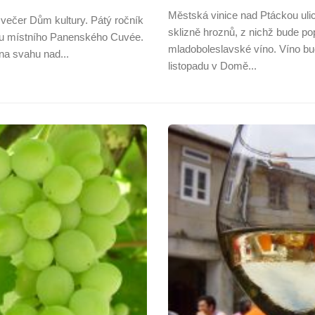
Městská vinice nad Ptáckou uli
 večer Dům kultury. Pátý ročník
sklizně hroznů, z nichž bude po
vku místního Panenského Cuvée.
mladoboleslavské víno. Víno bu
 na svahu nad...
listopadu v Domě...