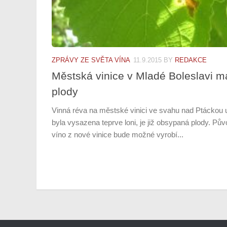
ZPRÁVY ZE SVĚTA VÍNA
11.9.2015
BY
REDAKCE
Městská vinice v Mladé Boleslavi m
plody
Vinná réva na městské vinici ve svahu nad Ptáckou ul
byla vysazena teprve loni, je již obsypaná plody. Pů
víno z nové vinice bude možné vyrobí...