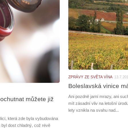
ZPRÁVY ZE SVĚTA VÍNA
13.7.20
Boleslavská vinice má
Ani pozdně jarní mrazy, ani suc
 ochutnat můžete již
mít zásadní vliv na letošní úrodu
lety vznikla na svahu nad...
icí, která zde byla vybudována
 byl dost chladný, což révě