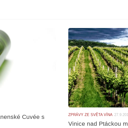
ZPRÁVY ZE SVĚTA VÍNA
27.9.20
Panenské Cuvée s
Vinice nad Ptáckou má