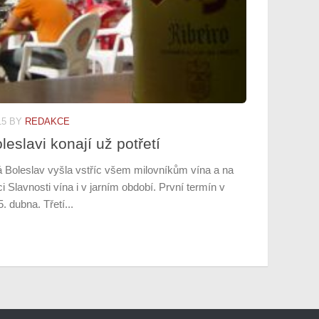
15
BY
REDAKCE
leslavi konají už potřetí
 Boleslav vyšla vstříc všem milovníkům vína a na
i Slavnosti vína i v jarním období. První termín v
 dubna. Třetí...