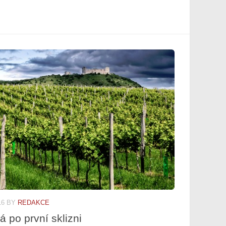
16
BY
REDAKCE
 po první sklizni