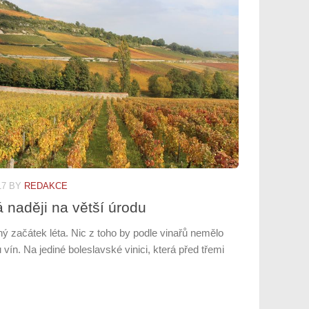
17
BY
REDAKCE
 naději na větší úrodu
hý začátek léta. Nic z toho by podle vinařů nemělo
 vín. Na jediné boleslavské vinici, která před třemi