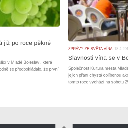
á již po roce pěkné
ZPRÁVY ZE SVĚTA VÍNA
18.4.20
Slavnosti vína se v Bo
icí v Mladé Boleslavi, která
Společnost Kultura města Mladá
vodně se předpokládalo, že první
jejich přání chystá oblíbenou akc
tomto roce vychází na sobotu 25.