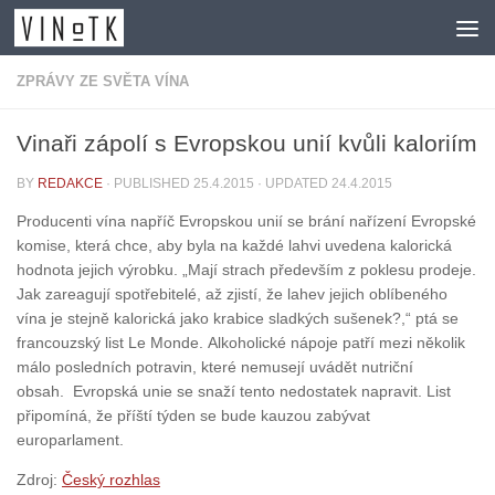
Skip to content
ZPRÁVY ZE SVĚTA VÍNA
Vinaři zápolí s Evropskou unií kvůli kaloriím
BY
REDAKCE
· PUBLISHED
25.4.2015
· UPDATED
24.4.2015
Producenti vína napříč Evropskou unií se brání nařízení Evropské
komise, která chce, aby byla na každé lahvi uvedena kalorická
hodnota jejich výrobku. „Mají strach především z poklesu prodeje.
Jak zareagují spotřebitelé, až zjistí, že lahev jejich oblíbeného
vína je stejně kalorická jako krabice sladkých sušenek?,“ ptá se
francouzský list Le Monde. Alkoholické nápoje patří mezi několik
málo posledních potravin, které nemusejí uvádět nutriční
obsah. Evropská unie se snaží tento nedostatek napravit. List
připomíná, že příští týden se bude kauzou zabývat
europarlament.
Zdroj:
Český rozhlas