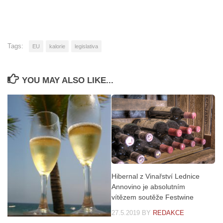
Tags:
EU
kalorie
legislativa
YOU MAY ALSO LIKE...
Hibernal z Vinařství Lednice
Annovino je absolutním
vítězem soutěže Festwine
27.5.2019
BY
REDAKCE