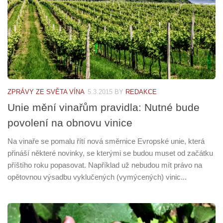
ZPRÁVY ZE SVĚTA VÍNA
5.3.2015
BY
REDAKCE
Unie mění vinařům pravidla: Nutné bude
povolení na obnovu vinice
Na vinaře se pomalu řítí nová směrnice Evropské unie, která
přináší některé novinky, se kterými se budou muset od začátku
příštího roku popasovat. Například už nebudou mít právo na
opětovnou výsadbu vyklučených (vymýcených) vinic...