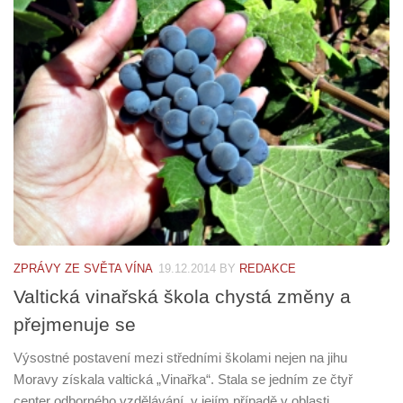
ZPRÁVY ZE SVĚTA VÍNA
19.12.2014
BY
REDAKCE
Valtická vinařská škola chystá změny a
přejmenuje se
Výsostné postavení mezi středními školami nejen na jihu
Moravy získala valtická „Vinařka“. Stala se jedním ze čtyř
center odborného vzdělávání, v jejím případě v oblasti