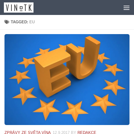
Skip to content
TAGGED:
EU
ZPRÁVY ZE SVĚTA VÍNA
12.9.2017
BY
REDAKCE