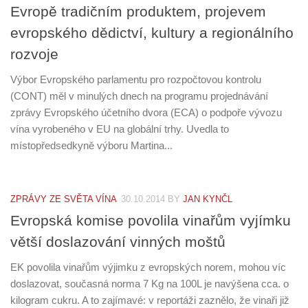
Evropě tradičním produktem, projevem
evropského dědictví, kultury a regionálního
rozvoje
Výbor Evropského parlamentu pro rozpočtovou kontrolu
(CONT) měl v minulých dnech na programu projednávání
zprávy Evropského účetního dvora (ECA) o podpoře vývozu
vína vyrobeného v EU na globální trhy. Uvedla to
místopředsedkyně výboru Martina...
ZPRÁVY ZE SVĚTA VÍNA
30.10.2014
BY
JAN KYNČL
Evropská komise povolila vinařům vyjímku
větší doslazování vinných moštů
EK povolila vinařům výjimku z evropských norem, mohou víc
doslazovat, současná norma 7 Kg na 100L je navýšena cca. o
kilogram cukru. A to zajímavé: v reportáži zaznělo, že vinaři již