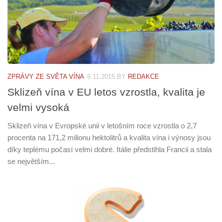
ZPRÁVY ZE SVĚTA VÍNA
6.11.2015
BY
REDAKCE
Sklizeň vína v EU letos vzrostla, kvalita je
velmi vysoká
Sklizeň vína v Evropské unii v letošním roce vzrostla o 2,7
procenta na 171,2 milionu hektolitrů a kvalita vína i výnosy jsou
díky teplému počasí velmi dobré. Itálie předstihla Francii a stala
se největším...