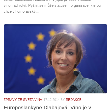
vinohradnictví. Pyšnit se může statusem organizace, kterou
chce Jihomoravský...
ZPRÁVY ZE SVĚTA VÍNA
17.12.2014
BY
REDAKCE
Europoslankyně Dlabajová: Víno je v