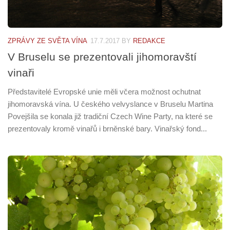
ZPRÁVY ZE SVĚTA VÍNA
17.7.2017
BY
REDAKCE
V Bruselu se prezentovali jihomoravští
vinaři
Představitelé Evropské unie měli včera možnost ochutnat
jihomoravská vína. U českého velvyslance v Bruselu Martina
Povejšila se konala již tradiční Czech Wine Party, na které se
prezentovaly kromě vinařů i brněnské bary. Vinařský fond...