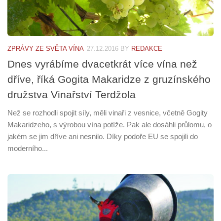
ZPRÁVY ZE SVĚTA VÍNA
27.12.2016
BY
REDAKCE
Dnes vyrábíme dvacetkrát více vína než
dříve, říká Gogita Makaridze z gruzínského
družstva Vinařství Terdžola
Než se rozhodli spojit síly, měli vinaři z vesnice, včetně Gogity
Makaridzeho, s výrobou vína potíže. Pak ale dosáhli průlomu, o
jakém se jim dříve ani nesnilo. Díky podoře EU se spojili do
moderního...