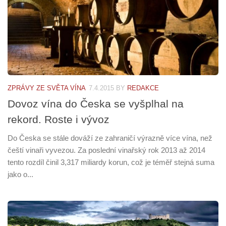
ZPRÁVY ZE SVĚTA VÍNA
7.4.2015
BY
REDAKCE
Dovoz vína do Česka se vyšplhal na
rekord. Roste i vývoz
Do Česka se stále dováží ze zahraničí výrazně více vína, než
čeští vinaři vyvezou. Za poslední vinařský rok 2013 až 2014
tento rozdíl činil 3,317 miliardy korun, což je téměř stejná suma
jako o...