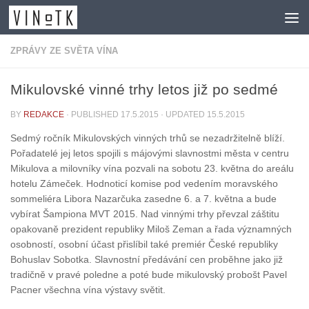
Skip to content
ZPRÁVY ZE SVĚTA VÍNA
Mikulovské vinné trhy letos již po sedmé
BY
REDAKCE
· PUBLISHED
17.5.2015
· UPDATED
15.5.2015
Sedmý ročník Mikulovských vinných trhů se nezadržitelně blíží.
Pořadatelé jej letos spojili s májovými slavnostmi města v centru
Mikulova a milovníky vína pozvali na sobotu 23. května do areálu
hotelu Zámeček. Hodnoticí komise pod vedením moravského
sommeliéra Libora Nazarčuka zasedne 6. a 7. května a bude
vybírat Šampiona MVT 2015. Nad vinnými trhy převzal záštitu
opakovaně prezident republiky Miloš Zeman a řada významných
osobností, osobní účast přislíbil také premiér České republiky
Bohuslav Sobotka. Slavnostní předávání cen proběhne jako již
tradičně v pravé poledne a poté bude mikulovský probošt Pavel
Pacner všechna vína výstavy světit.