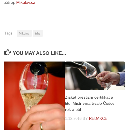
Zdroj:
Mikulov.cz
Tags:
Mikulov
trhy
YOU MAY ALSO LIKE...
Získat prestižní certifikát a
titul Mistr vína trvalo Češce
rok a půl
1.12.2016
BY
REDAKCE