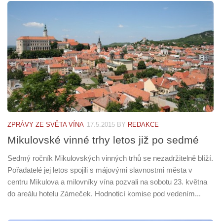
ZPRÁVY ZE SVĚTA VÍNA
17.5.2015
BY
REDAKCE
Mikulovské vinné trhy letos již po sedmé
Sedmý ročník Mikulovských vinných trhů se nezadržitelně blíží.
Pořadatelé jej letos spojili s májovými slavnostmi města v
centru Mikulova a milovníky vína pozvali na sobotu 23. května
do areálu hotelu Zámeček. Hodnoticí komise pod vedením...