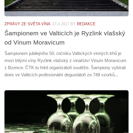
ZPRÁVY ZE SVĚTA VÍNA
23.4.2017
BY
REDAKCE
Šampionem ve Valticích je Ryzlink vlašský
od Vinum Moravicum
Šampionem jubilejního 50. ročníku Valtických vinných trhů je
mezi bílými víny Ryzlink vlašský z vinařství Vinum Moravicum
z Bzence. ČTK to řekli organizátoři soutěže. Šampiony vybírali
dnes ve Valticích profesionální degustátoři ze 748 vzorků...