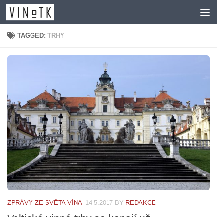
Skip to content
TAGGED:
TRHY
ZPRÁVY ZE SVĚTA VÍNA
14.5.2017
BY
REDAKCE