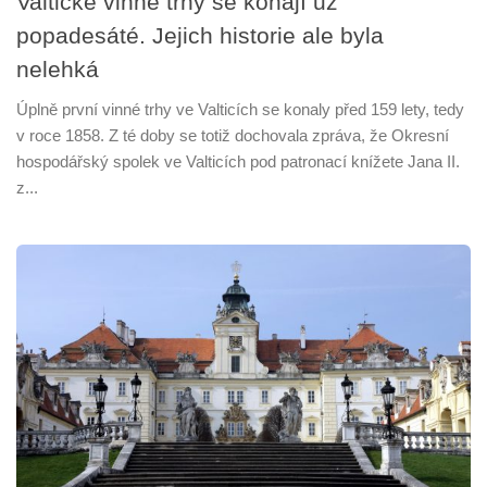
Valtické vinné trhy se konají už
popadesáté. Jejich historie ale byla
nelehká
Úplně první vinné trhy ve Valticích se konaly před 159 lety, tedy
v roce 1858. Z té doby se totiž dochovala zpráva, že Okresní
hospodářský spolek ve Valticích pod patronací knížete Jana II.
z...