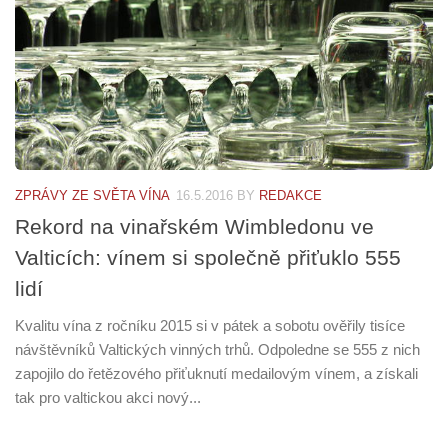
ZPRÁVY ZE SVĚTA VÍNA
16.5.2016
BY
REDAKCE
Rekord na vinařském Wimbledonu ve
Valticích: vínem si společně přiťuklo 555
lidí
Kvalitu vína z ročníku 2015 si v pátek a sobotu ověřily tisíce
návštěvníků Valtických vinných trhů. Odpoledne se 555 z nich
zapojilo do řetězového přiťuknutí medailovým vínem, a získali
tak pro valtickou akci nový...