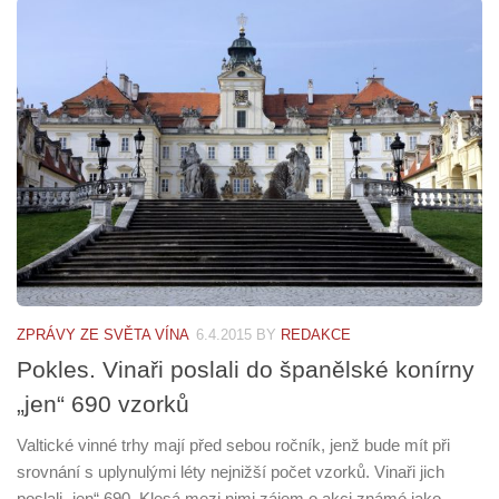
ZPRÁVY ZE SVĚTA VÍNA
6.4.2015
BY
REDAKCE
Pokles. Vinaři poslali do španělské konírny
„jen“ 690 vzorků
Valtické vinné trhy mají před sebou ročník, jenž bude mít při
srovnání s uplynulými léty nejnižší počet vzorků. Vinaři jich
poslali „jen“ 690. Klesá mezi nimi zájem o akci známé jako