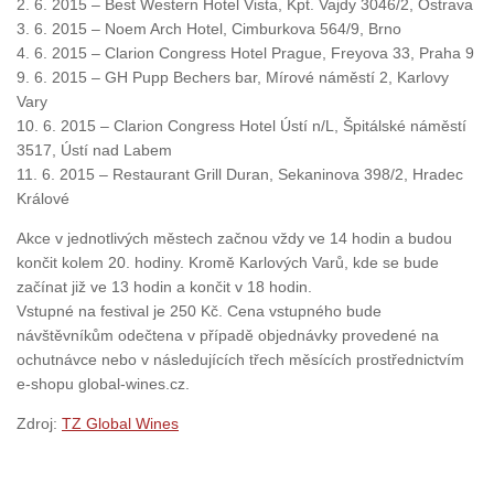
2. 6. 2015 – Best Western Hotel Vista, Kpt. Vajdy 3046/2, Ostrava
3. 6. 2015 – Noem Arch Hotel, Cimburkova 564/9, Brno
4. 6. 2015 – Clarion Congress Hotel Prague, Freyova 33, Praha 9
9. 6. 2015 – GH Pupp Bechers bar, Mírové náměstí 2, Karlovy
Vary
10. 6. 2015 – Clarion Congress Hotel Ústí n/L, Špitálské náměstí
3517, Ústí nad Labem
11. 6. 2015 – Restaurant Grill Duran, Sekaninova 398/2, Hradec
Králové
Akce v jednotlivých městech začnou vždy ve 14 hodin a budou
končit kolem 20. hodiny. Kromě Karlových Varů, kde se bude
začínat již ve 13 hodin a končit v 18 hodin.
Vstupné na festival je 250 Kč. Cena vstupného bude
návštěvníkům odečtena v případě objednávky provedené na
ochutnávce nebo v následujících třech měsících prostřednictvím
e-shopu global-wines.cz.
Zdroj:
TZ Global Wines