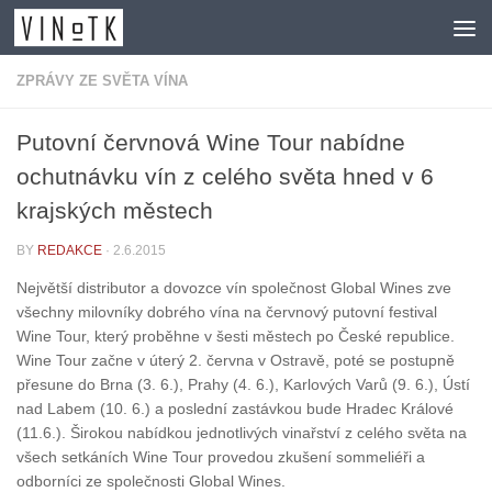
Skip to content
ZPRÁVY ZE SVĚTA VÍNA
Putovní červnová Wine Tour nabídne
ochutnávku vín z celého světa hned v 6
krajských městech
BY
REDAKCE
·
2.6.2015
Největší distributor a dovozce vín společnost Global Wines zve
všechny milovníky dobrého vína na červnový putovní festival
Wine Tour, který proběhne v šesti městech po České republice.
Wine Tour začne v úterý 2. června v Ostravě, poté se postupně
přesune do Brna (3. 6.), Prahy (4. 6.), Karlových Varů (9. 6.), Ústí
nad Labem (10. 6.) a poslední zastávkou bude Hradec Králové
(11.6.). Širokou nabídkou jednotlivých vinařství z celého světa na
všech setkáních Wine Tour provedou zkušení sommeliéři a
odborníci ze společnosti Global Wines.