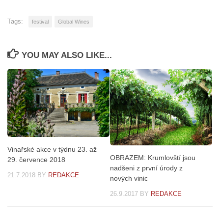
Tags:
festival
Global Wines
YOU MAY ALSO LIKE...
Vinařské akce v týdnu 23. až
OBRAZEM: Krumlovští jsou
29. července 2018
nadšeni z první úrody z
21.7.2018
BY
REDAKCE
nových vinic
26.9.2017
BY
REDAKCE