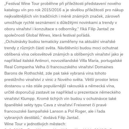
„Festival Wine Tour proběhne při příležitosti představení nového
katalogu vín pro rok 2015/2016 a je skvělou příležitostí pro nákup
nejkvalitnějších vín tradičních i méně známých značek, zároveň
umožňuje rychlé seznámení s důležitými novinkami a trendy v
oboru vinařství i konzultace s odborníky,“ říká Filip Jantač ze
společnosti Global Wines, která festival pořádá.
„Ochutnávky budou tematicky zaměřeny na aktuální vinařské
trendy z různých částí světa. Návštěvníci budou moci ochutnat
oblíbená vína celosvětově známých a oblíbených vinařství jako je
například italské Antinori, novozélandské Villa Maria, portugalské
Real Companha Velha či francouzského vinařství Domaines
Barons de Rothschild, zde pak také vybraná vína tohoto
prestižního vinařství z vinic z Nového světa. Větší prostor letos
dostanou u nás stále populárnější rakouská a německá vína,
určitě doporučuji zastavit se například u prezentace německého
vinařství Klumpp. Kromě tichých vín budou v ochutnávce také
španělské sekty typu Cava z vinařství Freixenet či pravé
francouzské šampaňské Lanson a Pol Roger, ale i řada
vybraných destilátů,“ dodává Filip Jantač.
Wine Tour v jednotlivých městech: