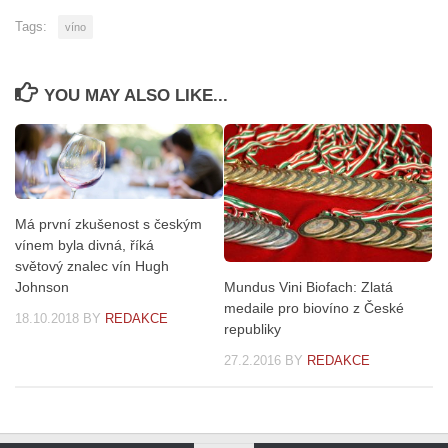
Tags:
víno
YOU MAY ALSO LIKE...
Má první zkušenost s českým
vínem byla divná, říká
světový znalec vín Hugh
Johnson
Mundus Vini Biofach: Zlatá
medaile pro biovíno z České
18.10.2018
BY
REDAKCE
republiky
27.2.2016
BY
REDAKCE