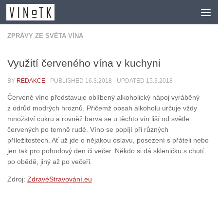
Skip to content
ZPRÁVY ZE SVĚTA VÍNA
Využití červeného vína v kuchyni
BY
REDAKCE
· PUBLISHED
16.3.2018
· UPDATED
15.3.2018
Červené víno představuje oblíbený alkoholický nápoj vyráběný
z odrůd modrých hroznů. Přičemž obsah alkoholu určuje vždy
množství cukru a rovněž barva se u těchto vín liší od světle
červených po temně rudé. Víno se popíjí při různých
příležitostech. Ať už jde o nějakou oslavu, posezení s přáteli nebo
jen tak pro pohodový den či večer. Někdo si dá skleničku s chutí
po obědě, jiný až po večeři.
Zdroj:
ZdravéStravování.eu