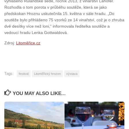
vyhlášeno Rulandské šedé, ročník 2013, z vinařství Lahofer.
Rozhodla o tom porota v průběhu soutěže, která se jako
předskokan Hroznu uskutečnila 15. května v sále hradu. „Do
soutěže bylo přihlášeno 75 vzorků ze 14 vinařství, což je o zhruba
dvě desítky více než loni,“ informovala ředitelka soutěže a
vedoucí hradu Lenka Gottwaldová.
Zdroj:
Litoměřice.cz
Tags:
festival
Litoměřický hrozen
výstava
YOU MAY ALSO LIKE...