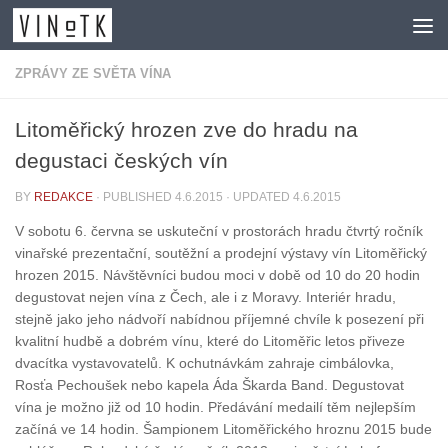
Skip to content
ZPRÁVY ZE SVĚTA VÍNA
Litoměřický hrozen zve do hradu na
degustaci českých vín
BY
REDAKCE
· PUBLISHED
4.6.2015
· UPDATED
4.6.2015
V sobotu 6. června se uskuteční v prostorách hradu čtvrtý ročník
vinařské prezentační, soutěžní a prodejní výstavy vín Litoměřický
hrozen 2015. Návštěvníci budou moci v době od 10 do 20 hodin
degustovat nejen vína z Čech, ale i z Moravy. Interiér hradu,
stejně jako jeho nádvoří nabídnou příjemné chvíle k posezení při
kvalitní hudbě a dobrém vínu, které do Litoměřic letos přiveze
dvacítka vystavovatelů. K ochutnávkám zahraje cimbálovka,
Rosťa Pechoušek nebo kapela Áda Škarda Band. Degustovat
vína je možno již od 10 hodin. Předávání medailí těm nejlepším
začíná ve 14 hodin. Šampionem Litoměřického hroznu 2015 bude