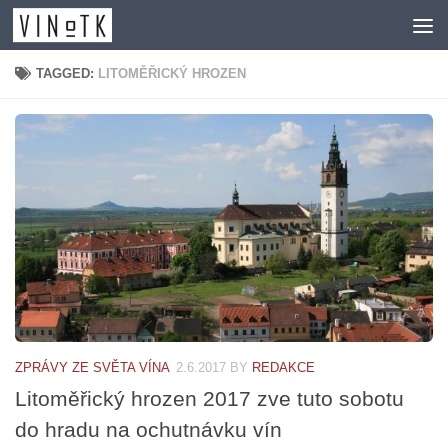
Skip to content
TAGGED:
LITOMĚŘICKÝ HROZEN
ZPRÁVY ZE SVĚTA VÍNA
2.6.2017
BY
REDAKCE
Litoměřický hrozen 2017 zve tuto sobotu
do hradu na ochutnávku vín