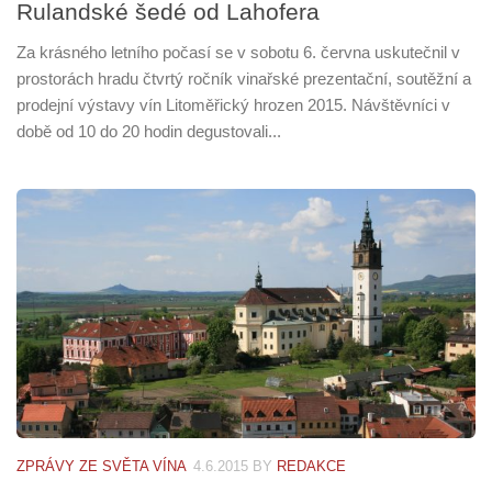
Rulandské šedé od Lahofera
Za krásného letního počasí se v sobotu 6. června uskutečnil v
prostorách hradu čtvrtý ročník vinařské prezentační, soutěžní a
prodejní výstavy vín Litoměřický hrozen 2015. Návštěvníci v
době od 10 do 20 hodin degustovali...
ZPRÁVY ZE SVĚTA VÍNA
4.6.2015
BY
REDAKCE