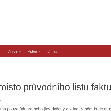
Vinice
Videa
O nás
místo průvodního listu fakt
5
 vína pouze faktura nebo jiný daňový doklad. V něm bude mu