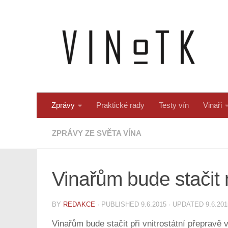
Skip to content
Zprávy
Praktické rady
Testy vín
Vinaři
ZPRÁVY ZE SVĚTA VÍNA
Vinařům bude stačit 
BY
REDAKCE
· PUBLISHED
9.6.2015
· UPDATED
9.6.201
Vinařům bude stačit při vnitrostátní přepravě