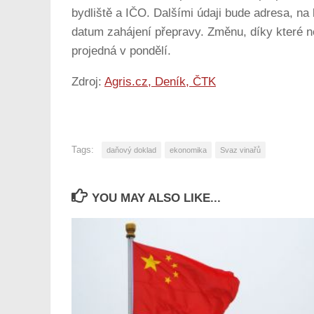
bydliště a IČO. Dalšími údaji bude adresa, na 
datum zahájení přepravy. Změnu, díky které ne
projedná v pondělí.
Zdroj:
Agris.cz, Deník, ČTK
Tags:
daňový doklad
ekonomika
Svaz vinařů
YOU MAY ALSO LIKE...