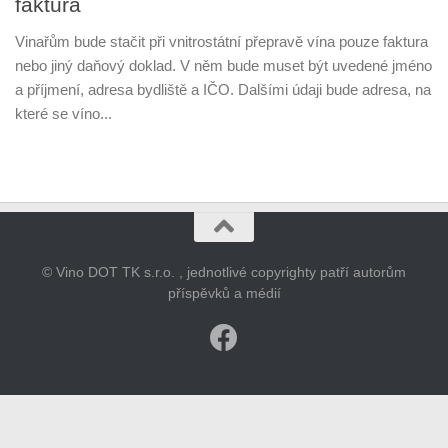
faktura
Vinařům bude stačit při vnitrostátní přepravě vína pouze faktura
nebo jiný daňový doklad. V něm bude muset být uvedené jméno
a příjmení, adresa bydliště a IČO. Dalšími údaji bude adresa, na
které se víno...
© Vino DOT TK s.r.o. , jednotlivé copyrighty patří autorům
příspěvků a médií