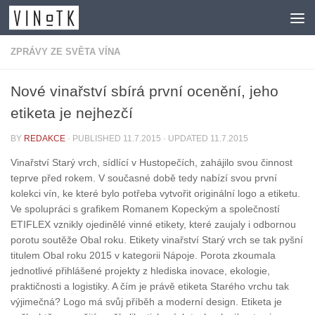
Skip to content
ZPRÁVY ZE SVĚTA VÍNA
Nové vinařství sbírá první ocenění, jeho
etiketa je nejhezčí
BY
REDAKCE
· PUBLISHED
11.7.2015
· UPDATED
11.7.2015
Vinařství Starý vrch, sídlící v Hustopečích, zahájilo svou činnost
teprve před rokem. V současné době tedy nabízí svou první
kolekci vín, ke které bylo potřeba vytvořit originální logo a etiketu.
Ve spolupráci s grafikem Romanem Kopeckým a společností
ETIFLEX vznikly ojedinělé vinné etikety, které zaujaly i odbornou
porotu soutěže Obal roku. Etikety vinařství Starý vrch se tak pyšní
titulem Obal roku 2015 v kategorii Nápoje. Porota zkoumala
jednotlivé přihlášené projekty z hlediska inovace, ekologie,
praktičnosti a logistiky. A čím je právě etiketa Starého vrchu tak
výjimečná? Logo má svůj příběh a moderní design. Etiketa je