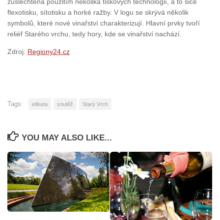
zušlechtěna použitím několika tiskových technologií, a to sice
flexotisku, sítotisku a horké ražby. V logu se skrývá několik
symbolů, které nové vinařství charakterizují. Hlavní prvky tvoří
reliéf Starého vrchu, tedy hory, kde se vinařství nachází.
Zdroj:
Regiony24.cz
Tags:
etiketa
soutěž
Starý Vrch
YOU MAY ALSO LIKE...