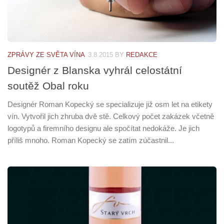
ZPRÁVY ZE SVĚTA VÍNA
3.8.2015
BY
REDAKCE
Designér z Blanska vyhrál celostátní
soutěž Obal roku
Designér Roman Kopecký se specializuje již osm let na etikety
vín. Vytvořil jich zhruba dvě stě. Celkový počet zakázek včetně
logotypů a firemního designu ale spočítat nedokáže. Je jich
příliš mnoho. Roman Kopecký se zatím zúčastnil...