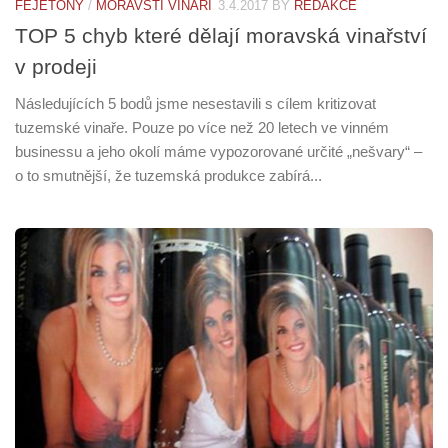
FEJETONY
/
MORAVŠTÍ VINAŘI
3.4.2017
BY
REDAKCE
TOP 5 chyb které dělají moravská vinařství
v prodeji
Následujících 5 bodů jsme nesestavili s cílem kritizovat
tuzemské vinaře. Pouze po více než 20 letech ve vinném
businessu a jeho okolí máme vypozorované určité „nešvary“ –
o to smutnější, že tuzemská produkce zabírá...