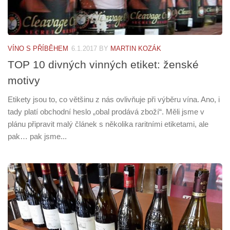
VÍNO S PŘÍBĚHEM
6.1.2017
BY
MARTIN KOZÁK
TOP 10 divných vinných etiket: ženské
motivy
Etikety jsou to, co většinu z nás ovlivňuje při výběru vína. Ano, i
tady platí obchodní heslo „obal prodává zboží“. Měli jsme v
plánu připravit malý článek s několika raritními etiketami, ale
pak… pak jsme...