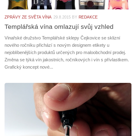
ZPRÁVY ZE SVĚTA VÍNA
29.8.2015
BY
REDAKCE
Templářská vína omlazují svůj vzhled
Vinařské družstvo Templářské sklepy Čejkovice se sklizní
nového ročníku přichází s novým designem etikety u
nejoblíbenějších produktů určených pro maloobchodní prodej.
Změna se týká vín jakostních, ročníkových i vín s přívlastkem.
Grafický koncept nové...