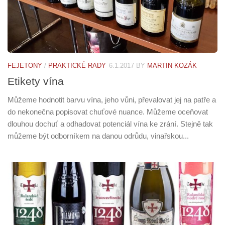
FEJETONY
/
PRAKTICKÉ RADY
6.1.2017
BY
MARTIN KOZÁK
Etikety vína
Můžeme hodnotit barvu vína, jeho vůni, převalovat jej na patře a
do nekonečna popisovat chuťové nuance. Můžeme oceňovat
dlouhou dochuť a odhadovat potenciál vína ke zrání. Stejně tak
můžeme být odborníkem na danou odrůdu, vinařskou...