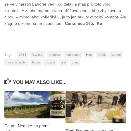
že ve vinařství Lahofer vědí, co dělají a mají pro toto víno
klientelu. A z toho máme strach. Růžové víno z 50g zbytkového
cukru – mimo jakoukoliv škálu, je to jen tekutý ovocný kompot. Ale
zřejmě s komerčním úspěchem.
Cena: cca 165,- Kč
Tags:
2014
Davinus
hnánice
hodnocení
Hort
Kubík
lahofer
nové vinařství
Rosé
růžové
test
vína
YOU MAY ALSO LIKE...
Co pít: Nedejte na první
Test: Svatomartinská vína