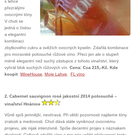
s lehce
přezrálými
ovocnými tóny.
V chuti se
jedná o čistou
a elegantní
kombinaci
zbytkového cukru a svěžích ovocných kyselin. Zdařilá kombinace
pro moravské polosuché růžové víno. Přeci jen ale o stupeň
méně elegantní než suchý zástupce z tohoto vinařství, který
vyhrál blok suchých růžových vín.
Cena: Cca 215,-Kč. Kde
koupit
:
WineHouse
,
Moje Lahve
,
FL víno
2. Cabernet sauvignon rosé jakostní 2014 polosuché –
vinařství Hnánice
Vůně spíš jemnější, nevtíravá. Při větší pozornosti najdeme tóny
zralosti a medovosti. Chuť dává stále vyniknout ovocnému
projevu, ale nijak intenzivně. Spíše decentní projev s náznakem
divokosti. Celkově zdařilé víno a pro nás určité překvapení testu.