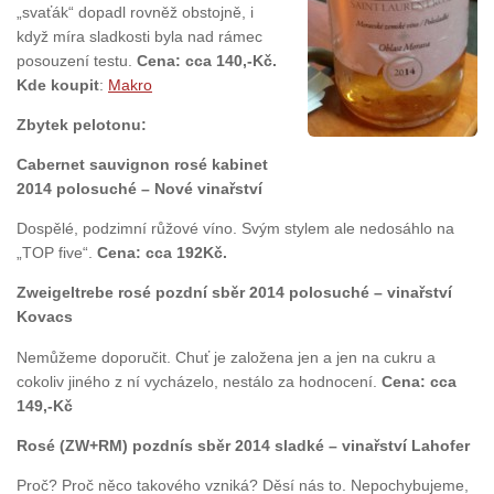
„svaťák“ dopadl rovněž obstojně, i
když míra sladkosti byla nad rámec
posouzení testu.
Cena: cca 140,-Kč.
Kde koupit
:
Makro
Zbytek pelotonu:
Cabernet sauvignon rosé kabinet
2014 polosuché – Nové vinařství
Dospělé, podzimní růžové víno. Svým stylem ale nedosáhlo na
„TOP five“.
Cena: cca 192Kč.
Zweigeltrebe rosé pozdní sběr 2014 polosuché – vinařství
Kovacs
Nemůžeme doporučit. Chuť je založena jen a jen na cukru a
cokoliv jiného z ní vycházelo, nestálo za hodnocení.
Cena: cca
149,-Kč
Rosé (ZW+RM) pozdnís sběr 2014 sladké – vinařství Lahofer
Proč? Proč něco takového vzniká? Děsí nás to. Nepochybujeme,