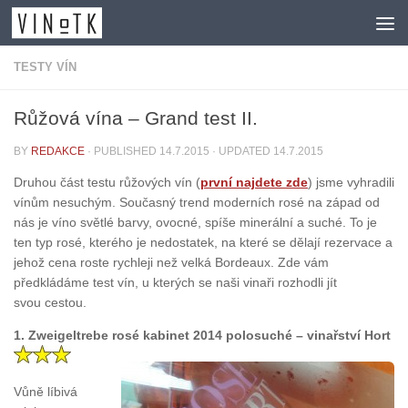
Skip to content
TESTY VÍN
Růžová vína – Grand test II.
BY
REDAKCE
· PUBLISHED
14.7.2015
· UPDATED
14.7.2015
Druhou část testu růžových vín (
první najdete zde
) jsme vyhradili
vínům nesuchým. Současný trend moderních rosé na západ od
nás je víno světlé barvy, ovocné, spíše minerální a suché. To je
ten typ rosé, kterého je nedostatek, na které se dělají rezervace a
jehož cena roste rychleji než velká Bordeaux. Zde vám
předkládáme test vín, u kterých se naši vinaři rozhodli jít
svou cestou.
1. Zweigeltrebe rosé kabinet 2014 polosuché – vinařství Hort
Vůně líbivá