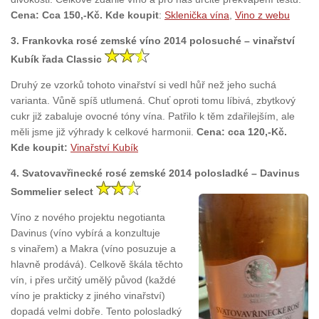
Cena: Cca 150,-Kč. Kde koupit
:
Sklenička vína
,
Vino z webu
3. Frankovka rosé zemské víno 2014 polosuché – vinařství
Kubík řada Classic
Druhý ze vzorků tohoto vinařství si vedl hůř než jeho suchá
varianta. Vůně spíš utlumená. Chuť oproti tomu líbivá, zbytkový
cukr již zabaluje ovocné tóny vína. Patřilo k těm zdařilejším, ale
měli jsme již výhrady k celkové harmonii.
Cena: cca 120,-Kč.
Kde koupit:
Vinařství Kubík
4. Svatovavřinecké rosé zemské 2014 polosladké – Davinus
Sommelier select
Víno z nového projektu negotianta
Davinus (víno vybírá a konzultuje
s vinařem) a Makra (víno posuzuje a
hlavně prodává). Celkově škála těchto
vín, i přes určitý umělý původ (každé
víno je prakticky z jiného vinařství)
dopadá velmi dobře. Tento polosladký