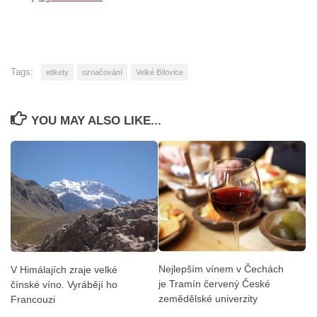
Tags:
etikety
označování
Velké Bílovice
YOU MAY ALSO LIKE...
Nejlepším vínem v Čechách
V Himálajích zraje velké
je Tramín červený České
čínské víno. Vyrábějí ho
zemědělské univerzity
Francouzi