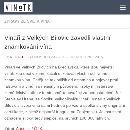
Skip to content
ZPRÁVY ZE SVĚTA VÍNA
Vinaři z Velkých Bílovic zavedli vlastní
známkování vína
BY
REDAKCE
· PUBLISHED
29.7.2015
· UPDATED
28.7.2015
Vinaři ve Velkých Bílovích na Břeclavsku, které jsou největší
vinařskou obcí v zemi, začali etiketovat vlastní ochrannou
známkou vína. Chtějí se tak odlišit od ostatních a bojovat proti
falšování a vínům s nejasným původem. Kroky ministerstva
zemědělství zatím v tomto směru považují za nedostatečné, řekl
Stanislav Hrabal ze Spolku Velkobílovičtí vinaři. Vinaři z Velkých
Bílovic si svoje vína sami hodnotí po vzoru spolků s víny originální
certifikace, z nichž nejstarší funguje na Znojemsku. Jakost stvrdí
označení slípky, tedy slepice, na prvních 100.000 lahvích.
Zdroj:
Agris.cz / ČTK