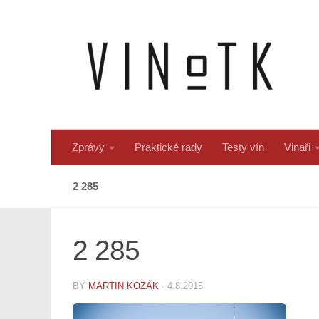
Skip to content
Zprávy
Praktické rady
Testy vín
Vinaři
2 285
2 285
BY
MARTIN KOZÁK
·
4.8.2015