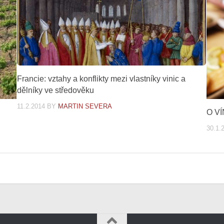
Francie: vztahy a konflikty mezi vlastníky vinic a
dělníky ve středověku
11.2.2014
BY
MARTIN SEVERA
O V
30.1.