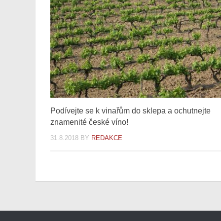
Podívejte se k vinařům do sklepa a ochutnejte
znamenité české víno!
31.8.2018
BY
REDAKCE