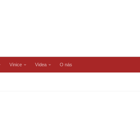
Vinice
Videa
O nás