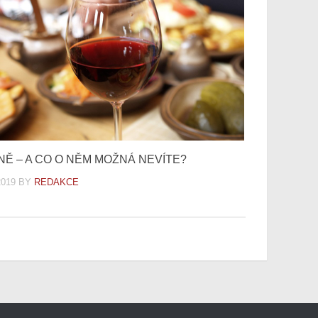
ÍNĚ – A CO O NĚM MOŽNÁ NEVÍTE?
2019
BY
REDAKCE