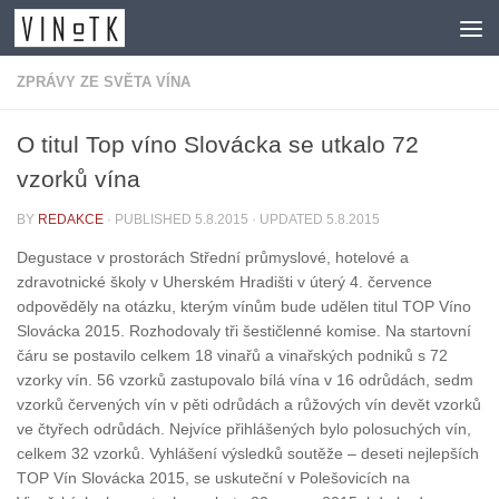
Skip to content
ZPRÁVY ZE SVĚTA VÍNA
O titul Top víno Slovácka se utkalo 72
vzorků vína
BY
REDAKCE
· PUBLISHED
5.8.2015
· UPDATED
5.8.2015
Degustace v prostorách Střední průmyslové, hotelové a
zdravotnické školy v Uherském Hradišti v úterý 4. července
odpověděly na otázku, kterým vínům bude udělen titul TOP Víno
Slovácka 2015. Rozhodovaly tři šestičlenné komise. Na startovní
čáru se postavilo celkem 18 vinařů a vinařských podniků s 72
vzorky vín. 56 vzorků zastupovalo bílá vína v 16 odrůdách, sedm
vzorků červených vín v pěti odrůdách a růžových vín devět vzorků
ve čtyřech odrůdách. Nejvíce přihlášených bylo polosuchých vín,
celkem 32 vzorků. Vyhlášení výsledků soutěže – deseti nejlepších
TOP Vín Slovácka 2015, se uskuteční v Polešovicích na