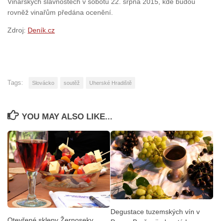
Vinařských slavnostech v sobotu 22. srpna 2015, kde budou
rovněž vinařům předána ocenění.
Zdroj:
Deník.cz
Tags:
Slovácko
soutěž
Uherské Hradiště
YOU MAY ALSO LIKE...
Degustace tuzemských vín v
Otevřené sklepy Žernoseky,